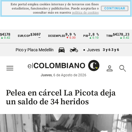
Este portal emplea cookies internas y de terceros con fines
estadísticos, funcionales y publicitarios. Puede aceptarlas o
CONTINUAR
consultar más en nuestra
politica de cookies
8
$3697
9,9 %
2,8 %
$4178,23
EUR/COP
DESEMPLEO
PIB
TRM
IP
Cintillo
2
—
▼ 0.30
▲ 0.10
▲ 0.42
de
Pico y Placa Medellín
Jueves
3 y 6
3 y 6
indicadores
económicos
menu
person
search
Colombia
Jueves
, 6 de Agosto de 2026
Pelea en cárcel La Picota deja
un saldo de 34 heridos