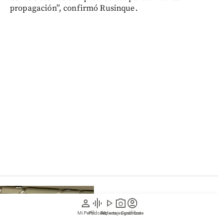
propagación”, confirmó Rusinque.
Colombia
person
graphic_eq
play_arrow
photo_camera
account_circle
Entre cantos y oraciones: así fue el
Mi Perfil
Pódcast
Reportajes gráficos
Videos
Suscríbete