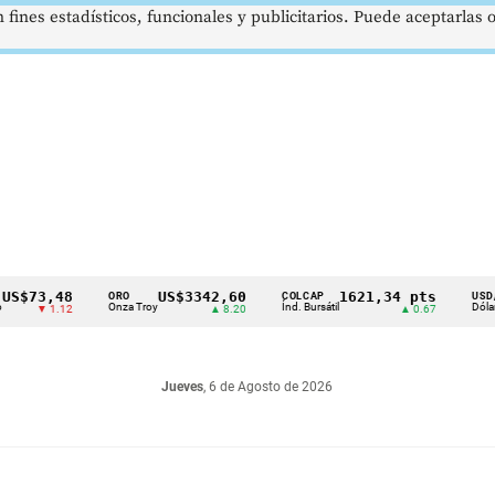
 fines estadísticos, funcionales y publicitarios. Puede aceptarlas
3,48
US$3342,60
1621,34 pts
$
ORO
COLCAP
USD/COP
Onza Troy
Índ. Bursátil
Dólar Spot
▼ 1.12
▲ 8.20
▲ 0.67
Jueves
, 6 de Agosto de 2026