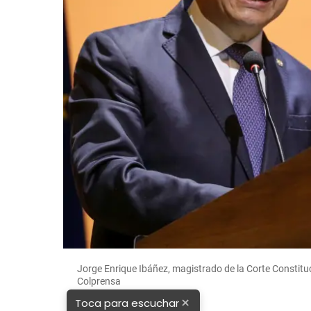
Jorge Enrique Ibáñez, magistrado de la Corte Constituci
Colprensa
×
Toca para escuchar