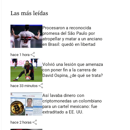
Las más leídas
Procesaron a reconocida
promesa del São Paulo por
atropellar y matar a un anciano
en Brasil: quedó en libertad
share
hace 1 hora
Volvió una lesión que amenaza
con poner fin a la carrera de
David Ospina, ¿de qué se trata?
share
hace 33 minutos
Así lavaba dinero con
criptomonedas
un colombiano
para un cartel mexicano: fue
extraditado a EE. UU.
share
hace 2 horas