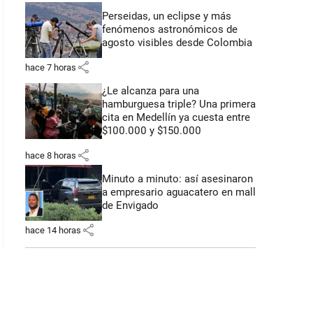
Perseidas, un eclipse y más
fenómenos astronómicos de
 51 segundos
agosto visibles desde Colombia
share
hace 7 horas
¿Le alcanza para una
hamburguesa triple? Una primera
cita en Medellín ya cuesta entre
$100.000 y $150.000
share
hace 8 horas
Minuto a minuto: así asesinaron
a empresario aguacatero en mall
de Envigado
share
hace 14 horas