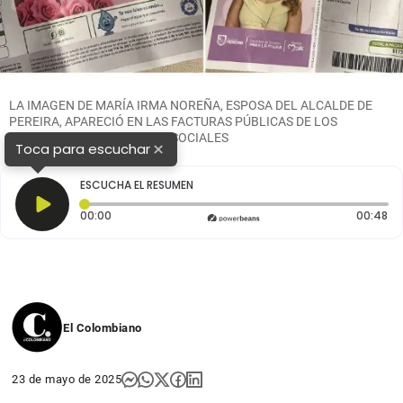
LA
IMAGEN DE MARÍA IRMA NOREÑA, ESPOSA DEL ALCALDE DE
PEREIRA, APARECIÓ EN LAS FACTURAS PÚBLICAS DE LOS
CIUDADANOS. FOTO: REDES SOCIALES
×
Toca para escuchar
ESCUCHA EL RESUMEN
Tiempo transcurrido: 0 segundos
Du
00:00
00:48
El Colombiano
23 de mayo de 2025