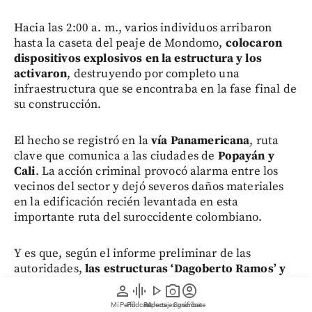
Hacia las 2:00 a. m., varios individuos arribaron
hasta la caseta del peaje de Mondomo,
colocaron
dispositivos explosivos en la estructura y los
activaron
, destruyendo por completo una
infraestructura que se encontraba en la fase final de
su construcción.
El hecho se registró en la
vía Panamericana
, ruta
clave que comunica a las ciudades de
Popayán y
Cali
. La acción criminal provocó alarma entre los
vecinos del sector y dejó severos daños materiales
en la edificación recién levantada en esta
importante ruta del suroccidente colombiano.
Y es que, según el informe preliminar de las
autoridades,
las estructuras ‘Dagoberto Ramos’ y
‘Jaime Martínez’, pertenecientes a las disidencias
person
graphic_eq
play_arrow
photo_camera
account_circle
de alias ‘Iván Mordisco’, estarían detrás del ataque
Mi Perfil
Pódcast
Reportajes gráficos
Videos
Suscríbete