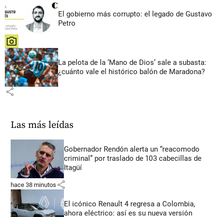
El gobierno más corrupto: el legado de Gustavo
Petro
share
La pelota de la ‘Mano de Dios’ sale a subasta:
¿cuánto vale el histórico balón de Maradona?
share
Las más leídas
Gobernador Rendón alerta un “reacomodo
criminal” por traslado de 103 cabecillas de
Itagüí
share
hace 38 minutos
El icónico Renault 4 regresa a Colombia,
ahora eléctrico: así es su nueva versión