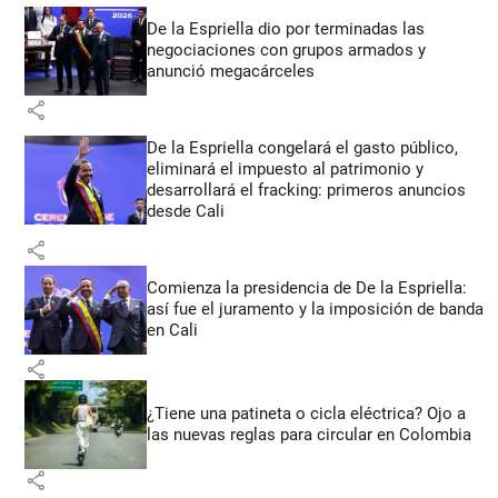
De la Espriella dio por terminadas las
negociaciones con grupos armados y
anunció megacárceles
share
De la Espriella congelará el gasto público,
eliminará el impuesto al patrimonio y
desarrollará el fracking: primeros anuncios
desde Cali
share
Comienza la presidencia de De la Espriella:
así fue el juramento y la imposición de banda
en Cali
share
¿Tiene una patineta o cicla eléctrica? Ojo a
las nuevas reglas para circular en Colombia
share