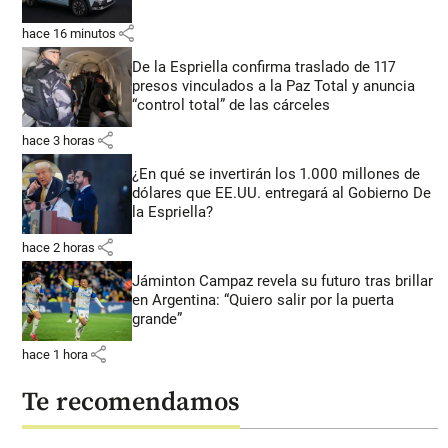
share
hace 16 minutos
De la Espriella confirma traslado de 117
presos vinculados a la Paz Total y anuncia
“control total” de las cárceles
share
hace 3 horas
¿En qué se invertirán los 1.000 millones de
dólares que EE.UU. entregará al Gobierno De
la Espriella?
share
hace 2 horas
Jáminton Campaz revela su futuro tras brillar
en Argentina: “Quiero salir por la puerta
grande”
share
hace 1 hora
Te recomendamos