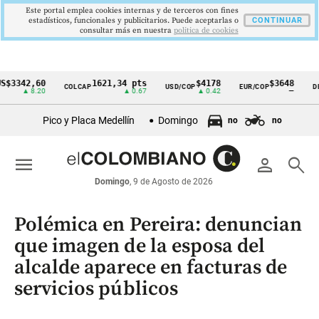
Este portal emplea cookies internas y de terceros con fines
estadísticos, funcionales y publicitarios. Puede aceptarlas o
CONTINUAR
consultar más en nuestra
politica de cookies
42,60
1621,34 pts
$4178
$3648
COLCAP
USD/COP
EUR/COP
DESEMP
Cintillo
▲ 8.20
▲ 0.67
▲ 0.42
—
de
Pico y Placa Medellín
Domingo
no
no
indicadores
económicos
menu
person
search
Colombia
Domingo
, 9 de Agosto de 2026
Polémica en Pereira: denuncian
que imagen de la esposa del
alcalde aparece en facturas de
servicios públicos