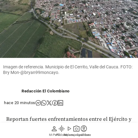
Imagen de referencia. Municipio de El Cerrito, Valle del Cauca. FOTO:
Bry Mon-@bryan99moncayo.
Redacción El Colombiano
hace 20 minutos
Reportan fuertes enfrentamientos entre el Ejército y
el frente Adán Izquierdo de las disidencias de las
person
graphic_eq
play_arrow
photo_camera
account_circle
Farc en Tenerife, zona rural de El Cerrito, Valle del
Mi Perfil
Pódcast
Reportajes gráficos
Videos
Suscríbete