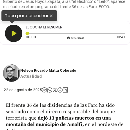
Gilberto de Jesús Hoyos Zapata, alias “el Eléctrico” o “Leíto”, aparece
reseñado en el organigrama del frente 36 de las Farc. FOTO:
CORTESÍA.
×
Toca para escuchar
ESCUCHA EL RESUMEN
Tiempo transcurrido: 0 segundos
Du
00:00
00:41
Nelson Ricardo Matta Colorado
Actualidad
22 de agosto de 2025
El frente 36 de las disidencias de las Farc ha sido
señalado como el directo responsable del ataque
terrorista que
dejó 13 policías muertos en una
montaña del municipio de Amalfi,
en el nordeste de