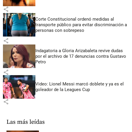
share
Corte Constitucional ordenó medidas al
transporte público para evitar discriminación a
personas con sobrepeso
share
Indagatoria a Gloria Arizabaleta revive dudas
por el archivo de 17 denuncias contra Gustavo
Petro
share
Video: Lionel Messi marcó doblete y ya es el
goleador de la Leagues Cup
share
Las más leídas