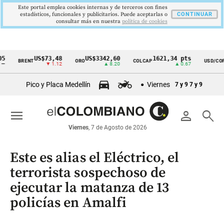
Este portal emplea cookies internas y de terceros con fines
estadísticos, funcionales y publicitarios. Puede aceptarlas o
CONTINUAR
consultar más en nuestra
politica de cookies
US$73,48
US$3342,60
1621,34 pts
$417
BRENT
ORO
COLCAP
USD/COP
Cintillo
▼ 1.12
▲ 8.20
▲ 0.67
▲ 0.4
de
Pico y Placa Medellín
Viernes
7 y 9
7 y 9
indicadores
económicos
menu
person
search
Colombia
Viernes
, 7 de Agosto de 2026
Este es alias el Eléctrico, el
terrorista sospechoso de
ejecutar la matanza de 13
policías en Amalfi