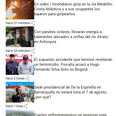
En video | Incendiaron grúa en la vía Medellín-
Costa Atlántica y a sus ocupantes los
bajaron para golpearlos
share
hace 31 minutos
Con paneles solares, llevarán energía a
habitantes ubicados a orillas del río Atrato,
en Antioquia
share
hace 33 minutos
El supuesto accidente que terminó revelando
un feminicidio: Fiscalía acusó a Hugo
Fernando Silva Soto en Bogotá
share
hace 2 horas
Sede presidencial de De la Espriella en
Barranquilla no estará lista el 7 de agosto,
¿por qué?
share
hace 1 hora
Fuertes enfrentamientos se registran este