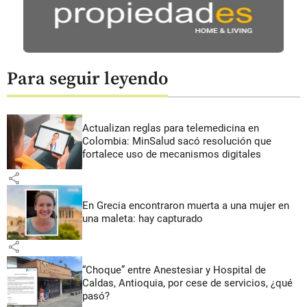
Para seguir leyendo
Actualizan reglas para telemedicina en
Colombia: MinSalud sacó resolución que
fortalece uso de mecanismos digitales
share
En Grecia encontraron muerta a una mujer en
una maleta: hay capturado
share
“Choque” entre Anestesiar y Hospital de
Caldas, Antioquia, por cese de servicios, ¿qué
pasó?