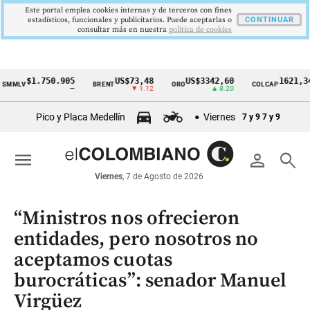
Este portal emplea cookies internas y de terceros con fines
estadísticos, funcionales y publicitarios. Puede aceptarlas o
CONTINUAR
consultar más en nuestra
politica de cookies
$1.750.905
US$73,48
US$3342,60
1621,34 pts
V
BRENT
ORO
COLCAP
Cintillo
—
▼ 1.12
▲ 8.20
▲ 0.67
de
Pico y Placa Medellín
Viernes
7 y 9
7 y 9
indicadores
económicos
menu
person
search
Colombia
Viernes
, 7 de Agosto de 2026
“Ministros nos ofrecieron
entidades, pero nosotros no
aceptamos cuotas
burocráticas”: senador Manuel
Virgüez