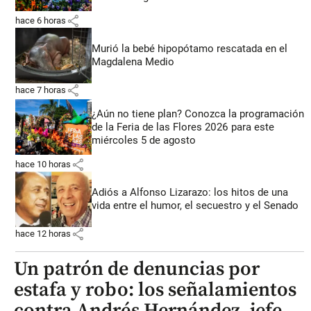
share
hace 6 horas
Murió la bebé hipopótamo rescatada en el
Magdalena Medio
share
hace 7 horas
¿Aún no tiene plan? Conozca la programación
de la Feria de las Flores 2026 para este
miércoles 5 de agosto
share
hace 10 horas
Adiós a Alfonso Lizarazo: los hitos de una
vida entre el humor, el secuestro y el Senado
share
hace 12 horas
Un patrón de denuncias por
estafa y robo: los señalamientos
contra Andrés Hernández, jefe