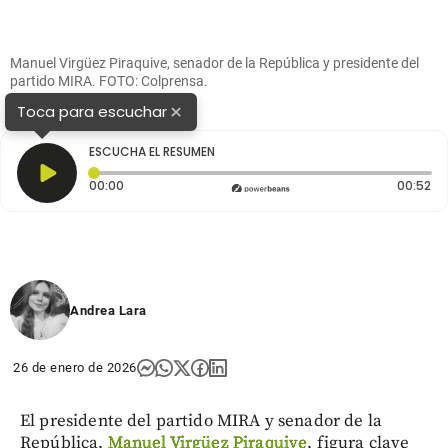
Manuel Virgüez Piraquive, senador de la República y presidente del
partido MIRA. FOTO: Colprensa.
×
Toca para escuchar
ESCUCHA EL RESUMEN
Tiempo transcurrido: 0 segundos
Du
00:00
00:52
Andrea Lara
26 de enero de 2026
El presidente del partido MIRA y senador de la
República,
Manuel Virgüez Piraquive
, figura clave