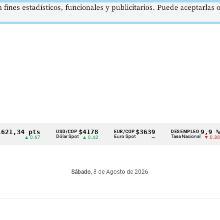
 fines estadísticos, funcionales y publicitarios. Puede aceptarlas
34 pts
$4178
$3639
9,9 %
USD/COP
EUR/COP
DESEMPLEO
P
Dólar Spot
Euro Spot
Tasa Nacional
C
▲ 0.67
▲ 0.42
—
▼ 0.30
Sábado
, 8 de Agosto de 2026