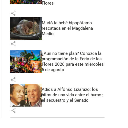
Flores
share
Murió la bebé hipopótamo
rescatada en el Magdalena
Medio
share
¿Aún no tiene plan? Conozca la
programación de la Feria de las
Flores 2026 para este miércoles
5 de agosto
share
Adiós a Alfonso Lizarazo: los
hitos de una vida entre el humor,
el secuestro y el Senado
share