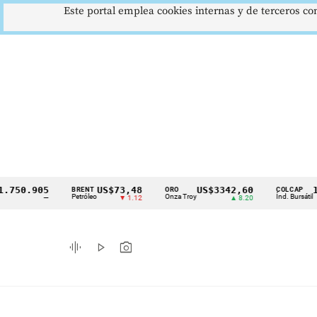
Este portal emplea cookies internas y de terceros con
.905
US$73,48
US$3342,60
1621,
BRENT
ORO
COLCAP
Cintillo
Petróleo
Onza Troy
Índ. Bursátil
—
▼ 1.12
▲ 8.20
de
indicadores
graphic_eq
play_arrow
photo_camera
económicos
Colombia