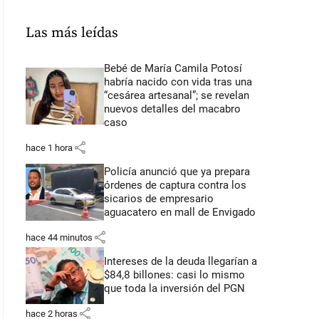
Las más leídas
Bebé de María Camila Potosí
habría nacido con vida tras una
“cesárea artesanal”; se revelan
nuevos detalles del macabro
caso
share
hace 1 hora
Policía anunció que ya prepara
órdenes de captura contra los
sicarios de empresario
aguacatero en mall de Envigado
share
hace 44 minutos
Intereses de la deuda llegarían a
$84,8 billones: casi lo mismo
que toda la inversión del PGN
share
hace 2 horas