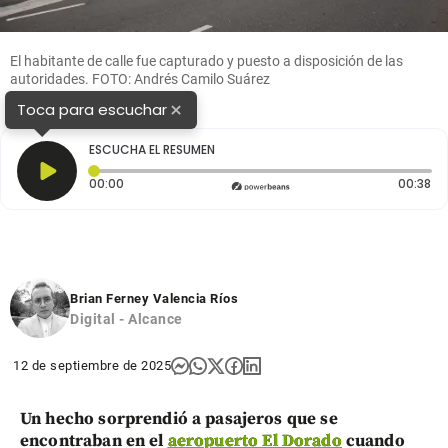
El habitante de calle fue capturado y puesto a disposición de las
autoridades. FOTO: Andrés Camilo Suárez
×
Toca para escuchar
ESCUCHA EL RESUMEN
Tiempo transcurrido: 0 segundos
Du
00:00
00:38
Brian Ferney Valencia Ríos
Digital - Alcance
12 de septiembre de 2025
Un hecho sorprendió a pasajeros que se
encontraban en el
aeropuerto El Dorado
cuando