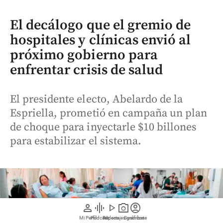
El decálogo que el gremio de
hospitales y clínicas envió al
próximo gobierno para
enfrentar crisis de salud
El presidente electo, Abelardo de la
Espriella, prometió en campaña un plan
de choque para inyectarle $10 billones
para estabilizar el sistema.
person
graphic_eq
play_arrow
photo_camera
account_circle
Mi Perfil
Pódcast
Reportajes gráficos
Videos
Suscríbete