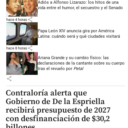
Adiós a Alfonso Lizarazo: los hitos de una
vida entre el humor, el secuestro y el Senado
share
hace 4 horas
Papa León XIV anuncia gira por América
Latina: cuándo será y qué ciudades visitará
share
hace 8 horas
Ariana Grande y su cambio físico: las
declaraciones de la cantante sobre su cuerpo
tras el revuelo por
Petal
share
Contraloría alerta que
Gobierno de De la Espriella
recibirá presupuesto de 2027
con desfinanciación de $30,2
billones