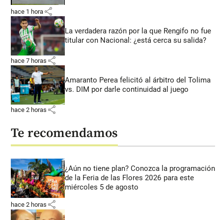
share
hace 1 hora
La verdadera razón por la que Rengifo no fue
titular con Nacional: ¿está cerca su salida?
share
hace 7 horas
Amaranto Perea felicitó al árbitro del Tolima
vs. DIM por darle continuidad al juego
share
hace 2 horas
Te recomendamos
¿Aún no tiene plan? Conozca la programación
de la Feria de las Flores 2026 para este
miércoles 5 de agosto
share
hace 2 horas