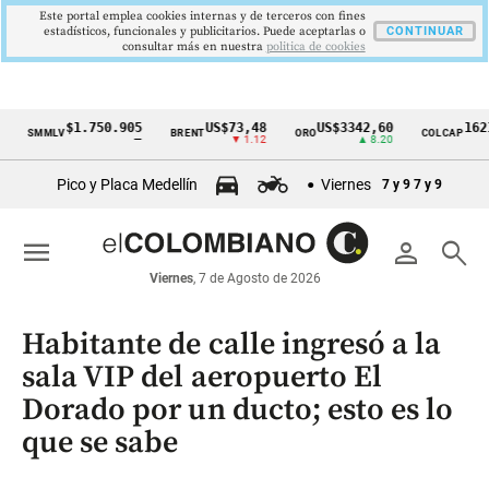
Este portal emplea cookies internas y de terceros con fines
estadísticos, funcionales y publicitarios. Puede aceptarlas o
CONTINUAR
consultar más en nuestra
politica de cookies
$1.750.905
US$73,48
US$3342,60
1621,34 
MMLV
BRENT
ORO
COLCAP
Cintillo
—
▼ 1.12
▲ 8.20
▲ 
de
Pico y Placa Medellín
Viernes
7 y 9
7 y 9
indicadores
económicos
menu
person
search
Colombia
Viernes
, 7 de Agosto de 2026
Habitante de calle ingresó a la
sala VIP del aeropuerto El
Dorado por un ducto; esto es lo
que se sabe