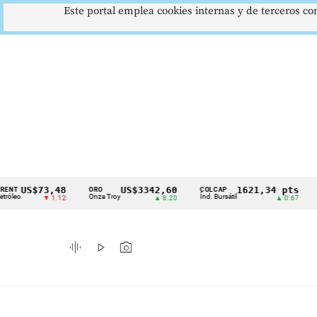
Este portal emplea cookies internas y de terceros con
S$73,48
US$3342,60
1621,34 pts
ORO
COLCAP
USD/C
Cintillo
Onza Troy
Índ. Bursátil
Dólar S
▼ 1.12
▲ 8.20
▲ 0.67
de
indicadores
graphic_eq
play_arrow
photo_camera
económicos
Colombia