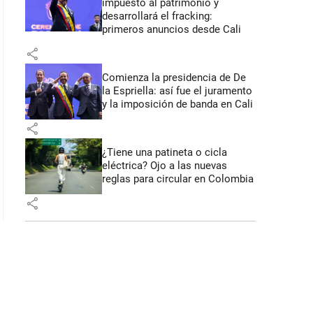
impuesto al patrimonio y
 48 segundos
desarrollará el fracking:
primeros anuncios desde Cali
share
Comienza la presidencia de De
la Espriella: así fue el juramento
y la imposición de banda en Cali
share
¿Tiene una patineta o cicla
eléctrica? Ojo a las nuevas
reglas para circular en Colombia
share