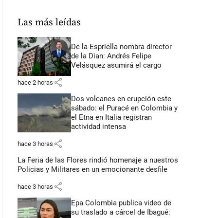
Las más leídas
De la Espriella nombra director
de la Dian: Andrés Felipe
Velásquez asumirá el cargo
share
hace 2 horas
Dos volcanes en erupción este
sábado: el Puracé en Colombia y
el Etna en Italia registran
actividad intensa
share
hace 3 horas
La Feria de las Flores rindió homenaje a nuestros
Policias y Militares en un emocionante desfile
share
hace 3 horas
Epa Colombia publica video de
su traslado a cárcel de Ibagué: