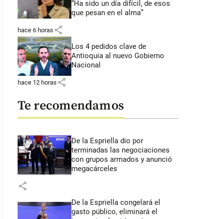
“Ha sido un día difícil, de esos
que pesan en el alma”
share
hace 6 horas
Los 4 pedidos clave de
Antioquia al nuevo Gobierno
Nacional
share
hace 12 horas
Te recomendamos
De la Espriella dio por
terminadas las negociaciones
con grupos armados y anunció
megacárceles
share
De la Espriella congelará el
gasto público, eliminará el