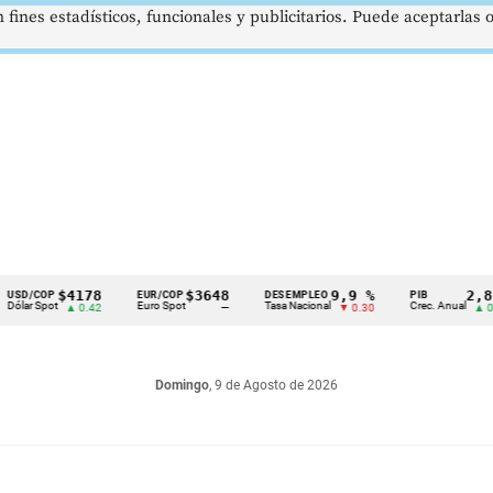
 fines estadísticos, funcionales y publicitarios. Puede aceptarlas
$4178
$3648
9,9 %
2,8 %
OP
EUR/COP
DESEMPLEO
PIB
pot
Euro Spot
Tasa Nacional
Crec. Anual
▲ 0.42
—
▼ 0.30
▲ 0.10
Domingo
, 9 de Agosto de 2026