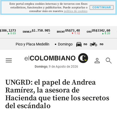
Este portal emplea cookies internas y de terceros con fines
estadísticos, funcionales y publicitarios. Puede aceptarlas o
CONTINUAR
consultar más en nuestra
politica de cookies
1273
$1.750.905
US$73,48
US$3342,60
SMMLV
BRENT
ORO
COLCAP
Cintillo
0.03
—
▼ 1.12
▲ 8.20
de
Pico y Placa Medellín
Domingo
no
no
indicadores
económicos
menu
person
search
Colombia
Domingo
, 9 de Agosto de 2026
UNGRD: el papel de Andrea
Ramírez, la asesora de
Hacienda que tiene los secretos
del escándalo