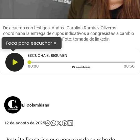
De acuerdo con testigos, Andrea Carolina Ramírez Oliveros
coordinaba la entrega de cupos indicativos a congresistas a cambio
de respaldo en las votaciones. Foto: tomada de linkedin
×
Toca para escuchar
ESCUCHA EL RESUMEN
Tiempo transcurrido: 0 segundos
Du
00:00
00:56
El Colombiano
12 de agosto de 2025
Resulta llamativo que poco o nada se sabe de