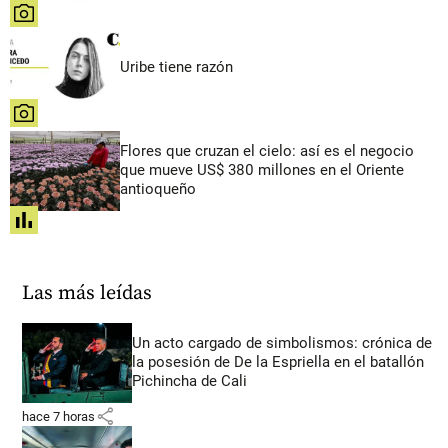
share
Uribe tiene razón
share
Flores que cruzan el cielo: así es el negocio
que mueve US$ 380 millones en el Oriente
antioqueño
share
Las más leídas
Un acto cargado de simbolismos: crónica de
la posesión de De la Espriella en el batallón
Pichincha de Cali
share
hace 7 horas