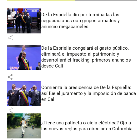
De la Espriella dio por terminadas las
negociaciones con grupos armados y
anunció megacárceles
share
De la Espriella congelará el gasto público,
eliminará el impuesto al patrimonio y
desarrollará el fracking: primeros anuncios
desde Cali
share
Comienza la presidencia de De la Espriella:
así fue el juramento y la imposición de banda
en Cali
share
¿Tiene una patineta o cicla eléctrica? Ojo a
las nuevas reglas para circular en Colombia