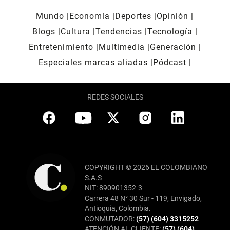
Mundo
Economía
Deportes
Opinión
Blogs
Cultura
Tendencias
Tecnología
Entretenimiento
Multimedia
Generación
Especiales marcas aliadas
Pódcast
REDES SOCIALES
COPYRIGHT © 2026 EL COLOMBIANO
S.A.S
NIT: 890901352-3
Carrera 48 N° 30 Sur - 119, Envigado,
Antioquia, Colombia.
CONMUTADOR:
(57) (604) 3315252
ATENCIÓN AL CLIENTE:
(57) (604)