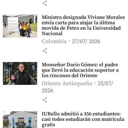
share
Ministra designada Viviane Morales
envía carta para atajar la última
movida de Petro en la Universidad
Nacional
Colombia
27/07/ 2026
share
Monseñor Darío Gómez: el padre
que llevó la educación superior a
los rincones del Oriente
Oriente Antioqueño
25/07/
2026
share
IUBello admitió a 356 estudiantes:
casi todos estudiarán con matrícula
gratis