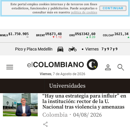
Este portal emplea cookies internas y de terceros con fines
estadísticos, funcionales y publicitarios. Puede aceptarlas o
CONTINUAR
consultar más en nuestra
politica de cookies
$1.750.905
US$73,48
US$3342,60
1621,34 
MLV
BRENT
ORO
COLCAP
Cintillo
—
▼ 1.12
▲ 8.20
▲ 0
de
Pico y Placa Medellín
Viernes
7 y 9
7 y 9
indicadores
económicos
menu
person
search
Colombia
Viernes
, 7 de Agosto de 2026
Universidades
“Hay una estrategia para influir” en
la institución: rector de la U.
Nacional tras violencia y amenazas
Colombia
04/08/ 2026
share