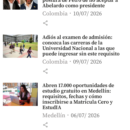
postura de Petro de no aceptar a
Abelardo como presidente
Colombia
10/07/ 2026
share
Adiós al examen de admisión:
conozca las carreras de la
Universidad Nacional a las que
puede ingresar sin este requisito
Colombia
09/07/ 2026
share
Abren 17.000 oportunidades de
estudio gratuito en Medellín:
requisitos, fechas y cómo
inscribirse a Matrícula Cero y
EstudIA
Medellín
06/07/ 2026
share