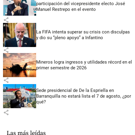
participación del vicepresidente electo José
Manuel Restrepo en el evento
share
La FIFA intenta superar su crisis con disculpas
y dio su “pleno apoyo” a Infantino
share
Mineros logra ingresos y utilidades récord en el
primer semestre de 2026
share
Sede presidencial de De la Espriella en
Barranquilla no estará lista el 7 de agosto, ¿por
qué?
share
Las más leídas