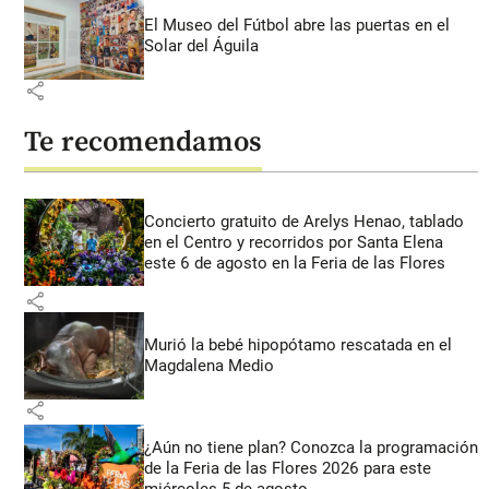
El Museo del Fútbol abre las puertas en el
Solar del Águila
share
Te recomendamos
Concierto gratuito de Arelys Henao, tablado
en el Centro y recorridos por Santa Elena
este 6 de agosto en la Feria de las Flores
share
Murió la bebé hipopótamo rescatada en el
Magdalena Medio
share
¿Aún no tiene plan? Conozca la programación
de la Feria de las Flores 2026 para este
miércoles 5 de agosto