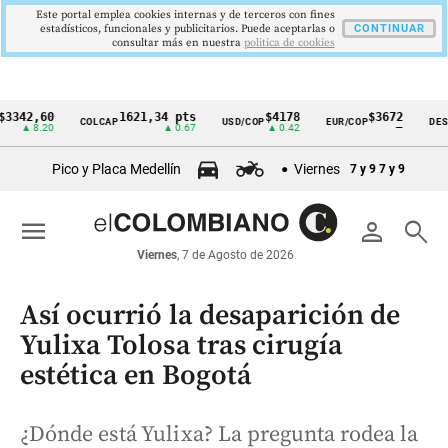
Este portal emplea cookies internas y de terceros con fines
estadísticos, funcionales y publicitarios. Puede aceptarlas o
CONTINUAR
consultar más en nuestra
politica de cookies
,60
1621,34 pts
$4178
$3672
COLCAP
USD/COP
EUR/COP
DESEMPLE
Cintillo
8.20
▲ 0.67
▲ 0.42
—
de
Pico y Placa Medellín
Viernes
7 y 9
7 y 9
indicadores
económicos
menu
person
search
Colombia
Viernes
, 7 de Agosto de 2026
Así ocurrió la desaparición de
Yulixa Tolosa tras cirugía
estética en Bogotá
¿Dónde está Yulixa? La pregunta rodea la