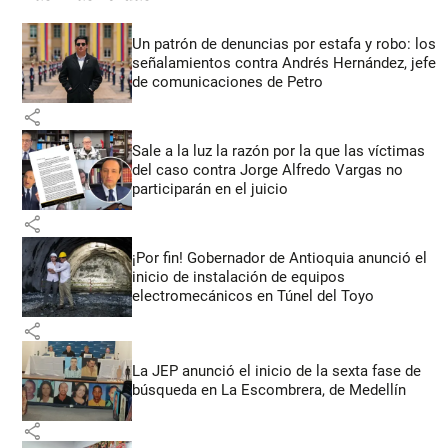
Un patrón de denuncias por estafa y robo: los
señalamientos contra Andrés Hernández, jefe
de comunicaciones de Petro
share
Sale a la luz la razón por la que las víctimas
del caso contra Jorge Alfredo Vargas no
participarán en el juicio
share
¡Por fin! Gobernador de Antioquia anunció el
inicio de instalación de equipos
electromecánicos en Túnel del Toyo
share
La JEP anunció el inicio de la sexta fase de
búsqueda en La Escombrera, de Medellín
share