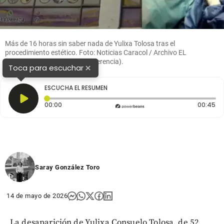
Más de 16 horas sin saber nada de Yulixa Tolosa tras el
procedimiento estético. Foto: Noticias Caracol / Archivo EL
COLOMBIANO (imagen de referencia).
×
Toca para escuchar
ESCUCHA EL RESUMEN
Tiempo transcurrido: 0 segundos
Du
00:00
00:45
Saray González Toro
14 de mayo de 2026
La desaparición de Yulixa Consuelo Tolosa, de 52