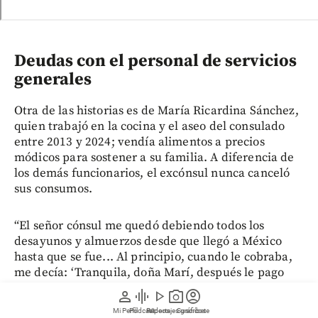
Deudas con el personal de servicios
generales
Otra de las historias es de María Ricardina Sánchez,
quien trabajó en la cocina y el aseo del consulado
entre 2013 y 2024; vendía alimentos a precios
módicos para sostener a su familia. A diferencia de
los demás funcionarios, el excónsul nunca canceló
sus consumos.
“El señor cónsul me quedó debiendo todos los
desayunos y almuerzos desde que llegó a México
hasta que se fue... Al principio, cuando le cobraba,
me decía: ‘Tranquila, doña Marí, después le pago
cuando saque el dinero del cajero’, pero nunca me
person
graphic_eq
play_arrow
photo_camera
account_circle
pagó ni un almuerzo. Me quedó debiendo 34.800
Mi Perfil
Pódcast
Reportajes gráficos
Videos
Suscríbete