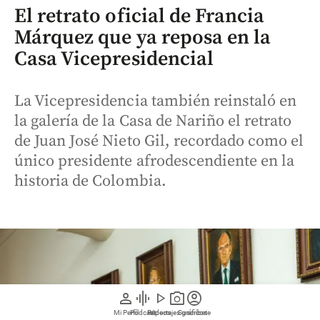
El retrato oficial de Francia
Márquez que ya reposa en la
Casa Vicepresidencial
La Vicepresidencia también reinstaló en
la galería de la Casa de Nariño el retrato
de Juan José Nieto Gil, recordado como el
único presidente afrodescendiente en la
historia de Colombia.
person
graphic_eq
play_arrow
photo_camera
account_circle
Mi Perfil
Pódcast
Reportajes gráficos
Videos
Suscríbete