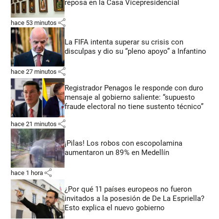
reposa en la Casa Vicepresidencial
share
hace 53 minutos
La FIFA intenta superar su crisis con
disculpas y dio su “pleno apoyo” a Infantino
share
hace 27 minutos
Registrador Penagos le responde con duro
mensaje al gobierno saliente: “supuesto
fraude electoral no tiene sustento técnico”
share
hace 21 minutos
¡Pilas! Los robos con escopolamina
aumentaron un 89% en Medellín
share
hace 1 hora
¿Por qué 11 países europeos no fueron
invitados a la posesión de De La Espriella?
Esto explica el nuevo gobierno