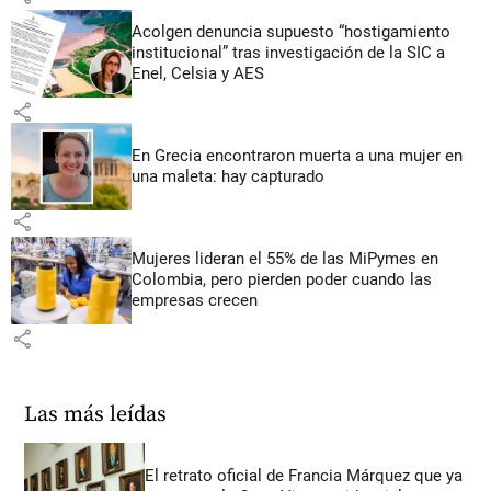
Acolgen denuncia supuesto “hostigamiento
institucional” tras investigación de la SIC a
Enel, Celsia y AES
share
En Grecia encontraron muerta a una mujer en
una maleta: hay capturado
share
Mujeres lideran el 55% de las MiPymes en
Colombia, pero pierden poder cuando las
empresas crecen
share
Las más leídas
El retrato oficial de Francia Márquez que ya