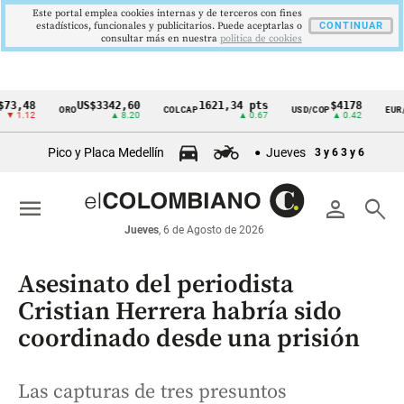
Este portal emplea cookies internas y de terceros con fines
estadísticos, funcionales y publicitarios. Puede aceptarlas o
CONTINUAR
consultar más en nuestra
politica de cookies
8
US$3342,60
1621,34 pts
$4178
$
ORO
COLCAP
USD/COP
EUR/COP
Cintillo
2
▲ 8.20
▲ 0.67
▲ 0.42
▼ 
de
Pico y Placa Medellín
Jueves
3 y 6
3 y 6
indicadores
económicos
menu
person
search
Colombia
Jueves
, 6 de Agosto de 2026
Asesinato del periodista
Cristian Herrera habría sido
coordinado desde una prisión
Las capturas de tres presuntos