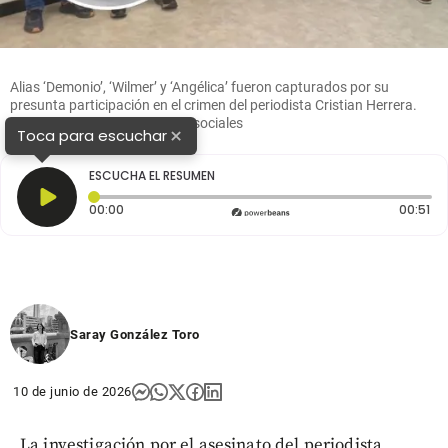
Alias ‘Demonio’, ‘Wilmer’ y ‘Angélica’ fueron capturados por su
presunta participación en el crimen del periodista Cristian Herrera.
Foto: Policía Nacional / redes sociales
×
Toca para escuchar
ESCUCHA EL RESUMEN
Tiempo transcurrido: 0 segundos
Du
00:00
00:51
Saray González Toro
10 de junio de 2026
La investigación por el asesinato del periodista