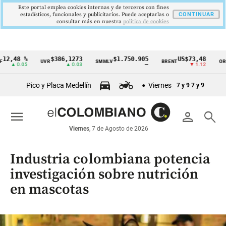
Este portal emplea cookies internas y de terceros con fines
estadísticos, funcionales y publicitarios. Puede aceptarlas o
CONTINUAR
consultar más en nuestra
politica de cookies
2,48 %
$386,1273
$1.750.905
US$73,48
UVR
SMMLV
BRENT
ORO
Cintillo
▲ 0.05
▲ 0.03
—
▼ 1.12
de
Pico y Placa Medellín
Viernes
7 y 9
7 y 9
indicadores
económicos
menu
person
search
Colombia
Viernes
, 7 de Agosto de 2026
Industria colombiana potencia
investigación sobre nutrición
en mascotas