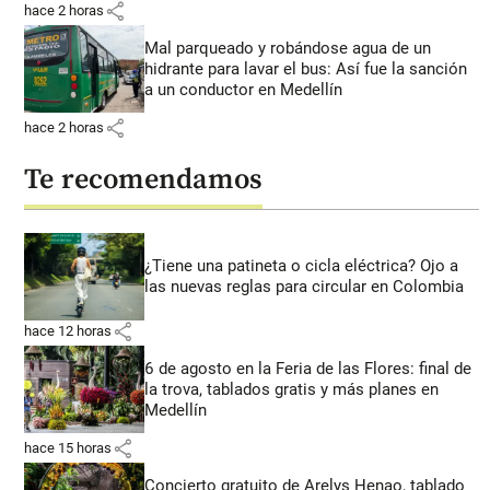
share
hace 2 horas
Mal parqueado y robándose agua de un
hidrante para lavar el bus: Así fue la sanción
a un conductor en Medellín
share
hace 2 horas
Te recomendamos
¿Tiene una patineta o cicla eléctrica? Ojo a
las nuevas reglas para circular en Colombia
share
hace 12 horas
6 de agosto en la Feria de las Flores: final de
la trova, tablados gratis y más planes en
Medellín
share
hace 15 horas
Concierto gratuito de Arelys Henao, tablado