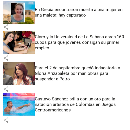
En Grecia encontraron muerta a una mujer en
una maleta: hay capturado
share
Claro y la Universidad de La Sabana abren 160
cupos para que jóvenes consigan su primer
empleo
share
Para el 2 de septiembre quedó indagatoria a
Gloria Arizabaleta por maniobras para
suspender a Petro
share
Gustavo Sánchez brilla con un oro para la
natación artística de Colombia en Juegos
Centroamericanos
share