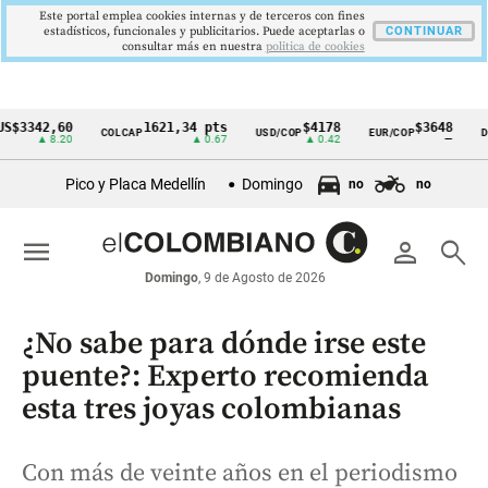
Este portal emplea cookies internas y de terceros con fines
estadísticos, funcionales y publicitarios. Puede aceptarlas o
CONTINUAR
consultar más en nuestra
politica de cookies
42,60
1621,34 pts
$4178
$3648
COLCAP
USD/COP
EUR/COP
DESEMP
Cintillo
▲ 8.20
▲ 0.67
▲ 0.42
—
de
Pico y Placa Medellín
Domingo
no
no
indicadores
económicos
menu
person
search
Colombia
Domingo
, 9 de Agosto de 2026
¿No sabe para dónde irse este
puente?: Experto recomienda
esta tres joyas colombianas
Con más de veinte años en el periodismo