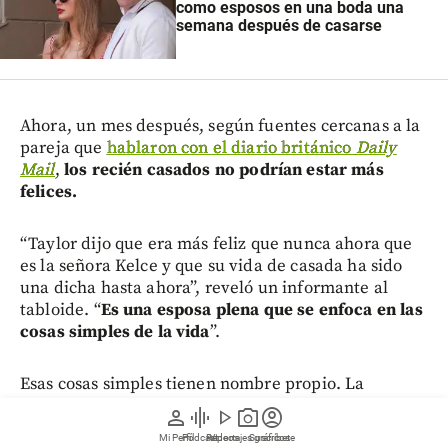
como esposos en una boda una
semana después de casarse
Ahora, un mes después, según fuentes cercanas a la
pareja que
hablaron con el diario británico
Daily
Mail
,
los recién casados no podrían estar más
felices.
“Taylor dijo que era más feliz que nunca ahora que
es la señora Kelce y que su vida de casada ha sido
una dicha hasta ahora”, reveló un informante al
tabloide. “
Es una esposa plena que se enfoca en las
cosas simples de la vida
”.
Esas cosas simples tienen nombre propio. La
cantante ha adoptado la cocina como parte central
person
graphic_eq
play_arrow
photo_camera
account_circle
de su nueva rutina: prepara cenas, hornea pan y
Mi Perfil
Pódcast
Reportajes gráficos
Videos
Suscríbete