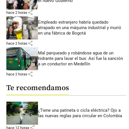
el nuevo Gobierno
share
hace 2 horas
Empleado extranjero habría quedado
atrapado en una máquina industrial y murió
en una fábrica de Bogotá
share
hace 2 horas
Mal parqueado y robándose agua de un
hidrante para lavar el bus: Así fue la sanción
a un conductor en Medellín
share
hace 2 horas
Te recomendamos
¿Tiene una patineta o cicla eléctrica? Ojo a
las nuevas reglas para circular en Colombia
share
hace 12 horas