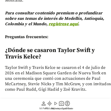
Montana.
Para consultar contenido premium o profundizar
sobre sus temas de interés de Medellín, Antioquia,
Colombia y el Mundo,
regístrese aquí
.
Preguntas frecuentes:
¿Dónde se casaron Taylor Swift y
Travis Kelce?
Taylor Swift y Travis Kelce se casaron el 4 de julio de
2026 en el Madison Square Garden de Nueva York en
una ceremonia que contó con actuaciones de Paul
McCartney, Stevie Nicks y Tim McGraw, y con invitados
como Paul Rudd, Gigi Hadid y Zoë Kravitz.
¿Dónde van a vivir Taylor Swift y
person
graphic_eq
play_arrow
photo_camera
account_circle
Travis Kelce?
Mi Perfil
Pódcast
Reportajes gráficos
Videos
Suscríbete