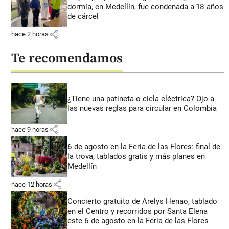
dormía, en Medellín, fue condenada a 18 años
de cárcel
share
hace 2 horas
Te recomendamos
¿Tiene una patineta o cicla eléctrica? Ojo a
las nuevas reglas para circular en Colombia
share
hace 9 horas
6 de agosto en la Feria de las Flores: final de
la trova, tablados gratis y más planes en
Medellín
share
hace 12 horas
Concierto gratuito de Arelys Henao, tablado
en el Centro y recorridos por Santa Elena
este 6 de agosto en la Feria de las Flores