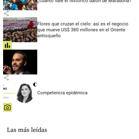
¿cuánto vale el histórico balón de Maradona?
share
Flores que cruzan el cielo: así es el negocio
que mueve US$ 380 millones en el Oriente
antioqueño
share
share
Competencia epidémica
share
Las más leídas