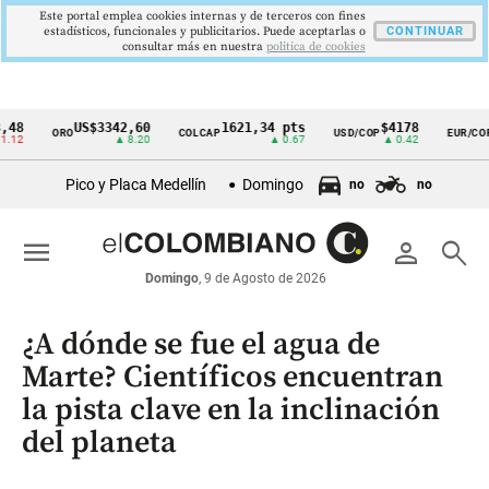
Este portal emplea cookies internas y de terceros con fines
estadísticos, funcionales y publicitarios. Puede aceptarlas o
CONTINUAR
consultar más en nuestra
politica de cookies
US$3342,60
1621,34 pts
$4178
$364
ORO
COLCAP
USD/COP
EUR/COP
Cintillo
▲ 8.20
▲ 0.67
▲ 0.42
de
Pico y Placa Medellín
Domingo
no
no
indicadores
económicos
menu
person
search
Colombia
Domingo
, 9 de Agosto de 2026
¿A dónde se fue el agua de
Marte? Científicos encuentran
la pista clave en la inclinación
del planeta