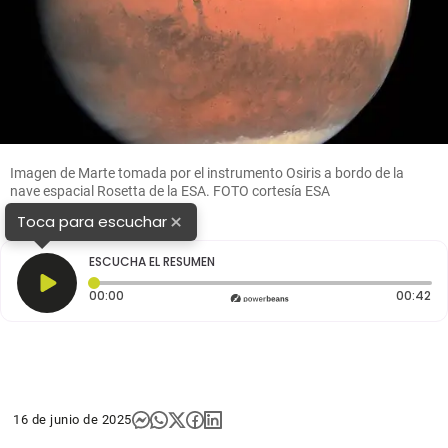
Imagen de Marte tomada por el instrumento Osiris a bordo de la
nave espacial Rosetta de la ESA. FOTO cortesía ESA
×
Toca para escuchar
ESCUCHA EL RESUMEN
Tiempo transcurrido: 0 segundos
Du
00:00
00:42
16 de junio de 2025