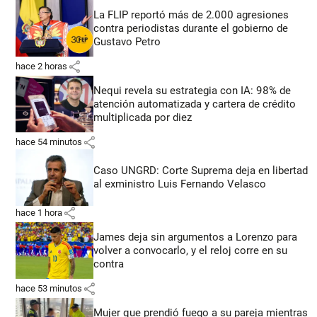
La FLIP reportó más de 2.000 agresiones
contra periodistas durante el gobierno de
Gustavo Petro
share
hace 2 horas
Nequi revela su estrategia con IA: 98% de
atención automatizada y cartera de crédito
multiplicada por diez
share
hace 54 minutos
Caso UNGRD: Corte Suprema deja en libertad
al exministro Luis Fernando Velasco
share
hace 1 hora
James deja sin argumentos a Lorenzo para
volver a convocarlo, y el reloj corre en su
contra
share
hace 53 minutos
Mujer que prendió fuego a su pareja mientras