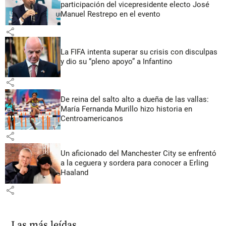
participación del vicepresidente electo José
Manuel Restrepo en el evento
share
La FIFA intenta superar su crisis con disculpas
y dio su “pleno apoyo” a Infantino
share
De reina del salto alto a dueña de las vallas:
María Fernanda Murillo hizo historia en
Centroamericanos
share
Un aficionado del Manchester City se enfrentó
a la ceguera y sordera para conocer a Erling
Haaland
share
Las más leídas