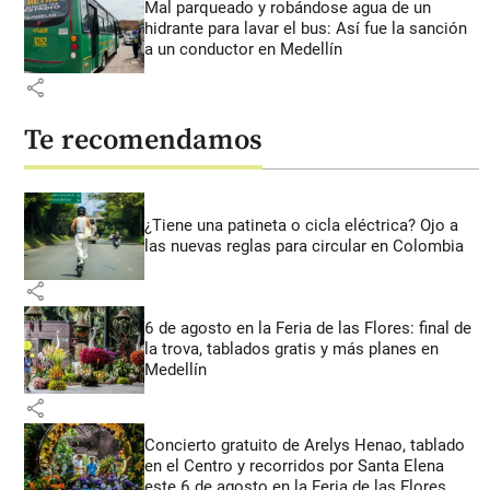
Mal parqueado y robándose agua de un
hidrante para lavar el bus: Así fue la sanción
a un conductor en Medellín
share
Te recomendamos
¿Tiene una patineta o cicla eléctrica? Ojo a
las nuevas reglas para circular en Colombia
share
6 de agosto en la Feria de las Flores: final de
la trova, tablados gratis y más planes en
Medellín
share
Concierto gratuito de Arelys Henao, tablado
en el Centro y recorridos por Santa Elena
este 6 de agosto en la Feria de las Flores