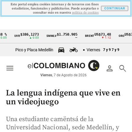
Este portal emplea cookies internas y de terceros con fines
estadísticos, funcionales y publicitarios. Puede aceptarlas o
CONTINUAR
consultar más en nuestra
politica de cookies
%
$386,1273
$1.750.905
US$73,48
US$33
UVR
SMMLV
BRENT
ORO
Cintillo
05
▲ 0.03
—
▼ 1.12
de
Pico y Placa Medellín
Viernes
7 y 9
7 y 9
indicadores
económicos
menu
person
search
Colombia
Viernes
, 7 de Agosto de 2026
La lengua indígena que vive en
un videojuego
Una estudiante camëntsá de la
Universidad Nacional, sede Medellín, y