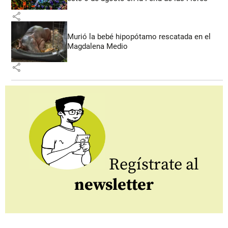
share
Murió la bebé hipopótamo rescatada en el
Magdalena Medio
share
Regístrate al
newsletter