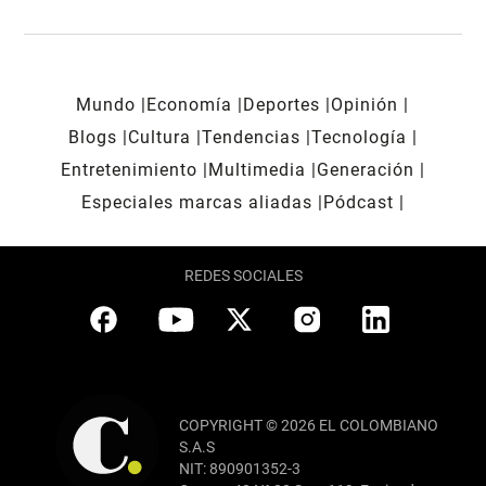
Mundo
Economía
Deportes
Opinión
Blogs
Cultura
Tendencias
Tecnología
Entretenimiento
Multimedia
Generación
Especiales marcas aliadas
Pódcast
REDES SOCIALES
COPYRIGHT © 2026 EL COLOMBIANO
S.A.S
NIT: 890901352-3