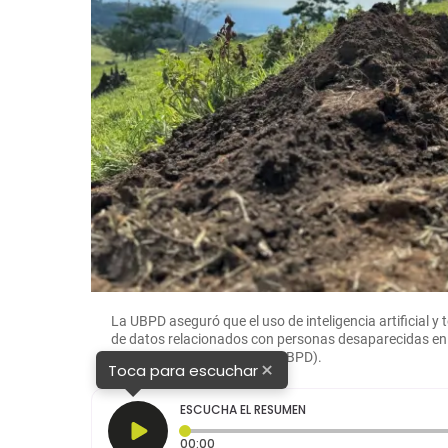
La UBPD aseguró que el uso de inteligencia artificial 
de datos relacionados con personas desaparecidas e
dadas por Desaparecidas (UBPD).
×
Toca para escuchar
ESCUCHA EL RESUMEN
Tiempo transcurrido: 0 segundos
00:00