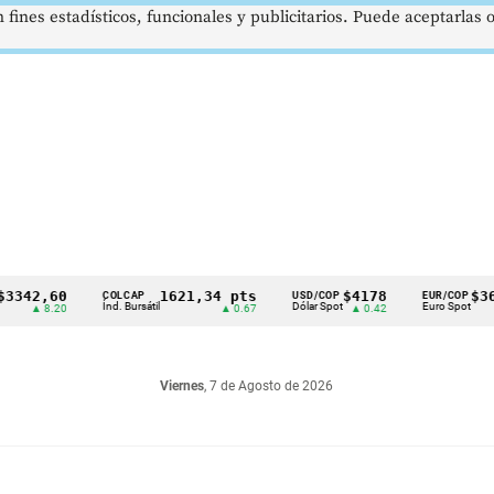
 fines estadísticos, funcionales y publicitarios. Puede aceptarlas
0
1621,34 pts
$4178
$3672
COLCAP
USD/COP
EUR/COP
D
Índ. Bursátil
Dólar Spot
Euro Spot
T
0
▲ 0.67
▲ 0.42
—
Viernes
, 7 de Agosto de 2026