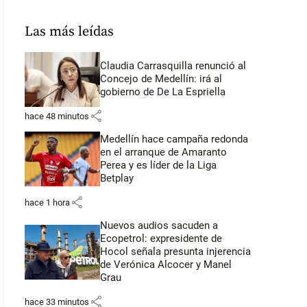
Las más leídas
Claudia Carrasquilla renunció al
Concejo de Medellín: irá al
gobierno de De La Espriella
share
hace 48 minutos
Medellín hace campaña redonda
en el arranque de Amaranto
Perea y es líder de la Liga
Betplay
share
hace 1 hora
Nuevos audios sacuden a
Ecopetrol: expresidente de
Hocol señala presunta injerencia
de Verónica Alcocer y Manel
Grau
share
hace 33 minutos