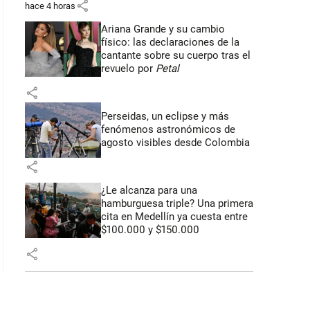
share
hace 4 horas
Ariana Grande y su cambio
físico: las declaraciones de la
cantante sobre su cuerpo tras el
revuelo por
Petal
share
Perseidas, un eclipse y más
fenómenos astronómicos de
agosto visibles desde Colombia
share
¿Le alcanza para una
hamburguesa triple? Una primera
cita en Medellín ya cuesta entre
$100.000 y $150.000
share