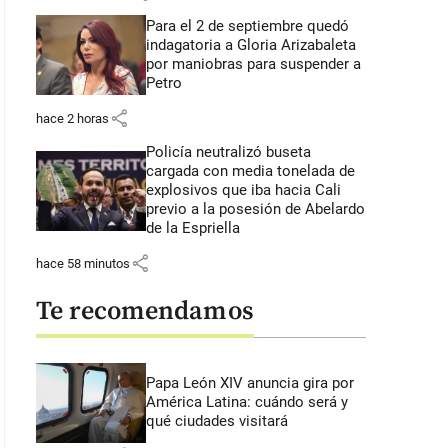
Para el 2 de septiembre quedó
indagatoria a Gloria Arizabaleta
por maniobras para suspender a
Petro
share
hace 2 horas
Policía neutralizó buseta
cargada con media tonelada de
explosivos que iba hacia Cali
previo a la posesión de Abelardo
de la Espriella
share
hace 58 minutos
Te recomendamos
Papa León XIV anuncia gira por
América Latina: cuándo será y
qué ciudades visitará
: 49 segundos