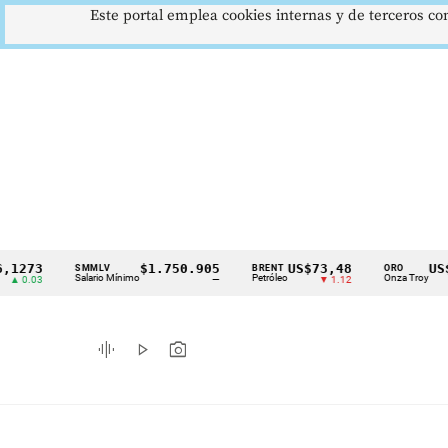
Este portal emplea cookies internas y de terceros con
$1.750.905
US$73,48
US$3342,6
SMMLV
BRENT
ORO
Cintillo
Salario Mínimo
Petróleo
Onza Troy
—
▼ 1.12
▲ 8.2
de
indicadores
graphic_eq
play_arrow
photo_camera
económicos
Colombia