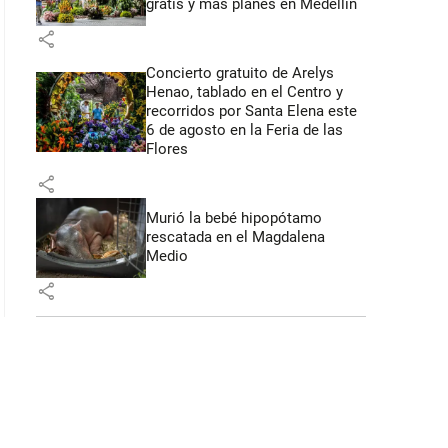
gratis y más planes en Medellín
share
 56 segundos
Concierto gratuito de Arelys
Henao, tablado en el Centro y
recorridos por Santa Elena este
6 de agosto en la Feria de las
Flores
share
Murió la bebé hipopótamo
rescatada en el Magdalena
Medio
share