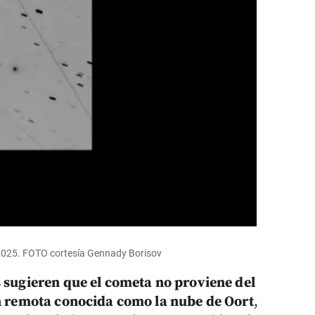
2025. FOTO cortesía Gennady Borisov
s sugieren que el cometa no proviene del
ón remota conocida como la nube de Oort
,