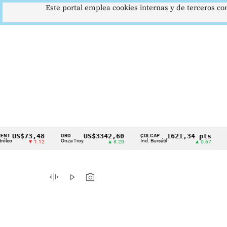
Este portal emplea cookies internas y de terceros con
S$73,48
US$3342,60
1621,34 pts
ORO
COLCAP
USD/C
Cintillo
Onza Troy
Índ. Bursátil
Dólar S
▼ 1.12
▲ 8.20
▲ 0.67
de
indicadores
graphic_eq
play_arrow
photo_camera
económicos
Colombia