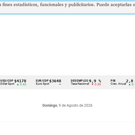
 fines estadísticos, funcionales y publicitarios. Puede aceptarlas
$4178
$3648
9,9 %
2,8 %
OP
EUR/COP
DESEMPLEO
PIB
pot
Euro Spot
Tasa Nacional
Crec. Anual
▲ 0.42
—
▼ 0.30
▲ 0.10
Domingo
, 9 de Agosto de 2026