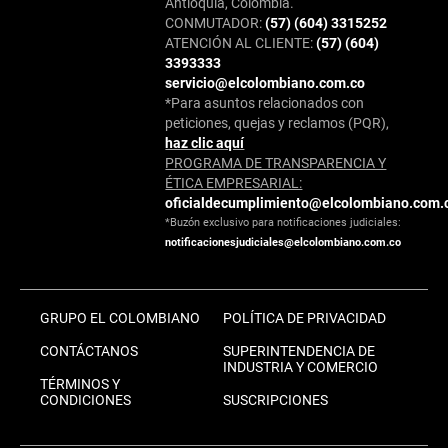
Antioquia, Colombia.
CONMUTADOR:
(57) (604) 3315252
ATENCIÓN AL CLIENTE:
(57) (604)
3393333
servicio@elcolombiano.com.co
*Para asuntos relacionados con
peticiones, quejas y reclamos (PQR),
haz clic aquí
PROGRAMA DE TRANSPARENCIA Y
ÉTICA EMPRESARIAL:
oficialdecumplimiento@elcolombiano.com.
*Buzón exclusivo para notificaciones judiciales:
notificacionesjudiciales@elcolombiano.com.co
GRUPO EL COLOMBIANO
POLÍTICA DE PRIVACIDAD
CONTÁCTANOS
SUPERINTENDENCIA DE
INDUSTRIA Y COMERCIO
TÉRMINOS Y
CONDICIONES
SUSCRIPCIONES