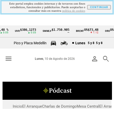
Este portal emplea cookies internas y de terceros con fines
estadísticos, funcionales y publicitarios. Puede aceptarlas o
CONTINUAR
consultar más en nuestra
politica de cookies
48 %
$386,1273
$1.750.905
US$73,48
US$
UVR
SMMLV
BRENT
ORO
Cintillo
 0.05
▲ 0.03
—
▼ 1.12
de
Pico y Placa Medellín
Lunes
5 y 8
5 y 8
indicadores
económicos
menu
person
search
Lunes
, 10 de Agosto de 2026
Colombia
Pódcast
graphic_eq
Inicio
El Arranque
Charlas de Domingo
Mesa Central
El Arran