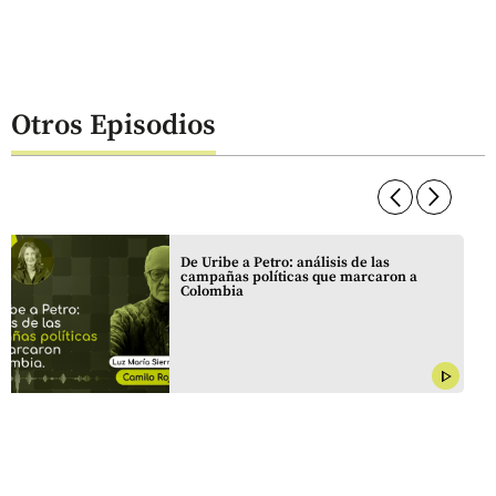
Otros Episodios
arrow_forward_ios
arrow_forward_ios
De Uribe a Petro: análisis de las
campañas políticas que marcaron a
Colombia
play_arrow