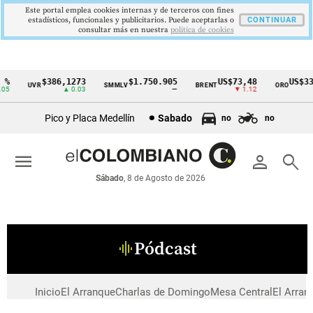
Este portal emplea cookies internas y de terceros con fines
estadísticos, funcionales y publicitarios. Puede aceptarlas o
CONTINUAR
consultar más en nuestra
politica de cookies
 %
$386,1273
$1.750.905
US$73,48
US$33
UVR
SMMLV
BRENT
ORO
Cintillo
05
▲ 0.03
—
▼ 1.12
de
Pico y Placa Medellín
Sabado
no
no
indicadores
económicos
menu
person
search
Colombia
Sábado
, 8 de Agosto de 2026
Pódcast
graphic_eq
Inicio
El Arranque
Charlas de Domingo
Mesa Central
El Arran