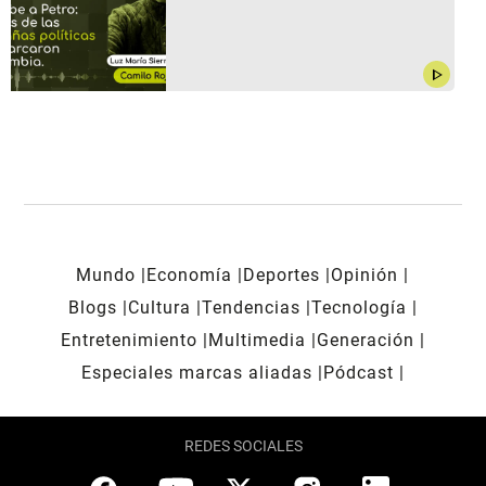
play_arrow
Mundo
Economía
Deportes
Opinión
Blogs
Cultura
Tendencias
Tecnología
Entretenimiento
Multimedia
Generación
Especiales marcas aliadas
Pódcast
REDES SOCIALES