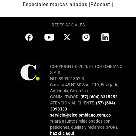
Especiales marcas aliadas
Pódcast
REDES SOCIALES
COPYRIGHT © 2026 EL COLOMBIANO
S.A.S
NIT: 890901352-3
Carrera 48 N° 30 Sur - 119, Envigado,
Antioquia, Colombia.
CONMUTADOR:
(57) (604) 3315252
ATENCIÓN AL CLIENTE:
(57) (604)
3393333
servicio@elcolombiano.com.co
*Para asuntos relacionados con
peticiones, quejas y reclamos (PQR),
haz clic aquí