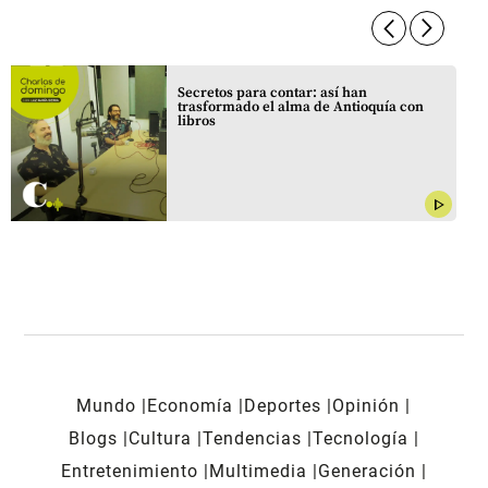
arrow_forward_ios
arrow_forward_ios
Secretos para contar: así han
trasformado el alma de Antioquía con
libros
play_arrow
Mundo
Economía
Deportes
Opinión
Blogs
Cultura
Tendencias
Tecnología
Entretenimiento
Multimedia
Generación