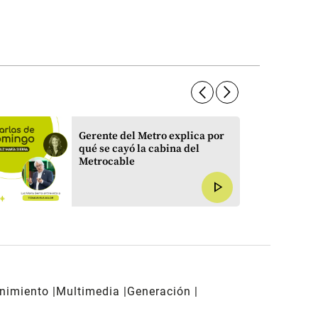
arrow_forward_ios
arrow_forward_ios
Gerente del Metro explica por
qué se cayó la cabina del
Metrocable
play_arrow
enimiento
Multimedia
Generación