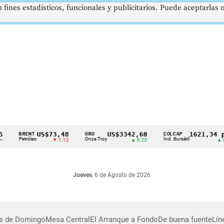
 fines estadísticos, funcionales y publicitarios. Puede aceptarlas
US$73,48
US$3342,60
1621,34 pt
BRENT
ORO
COLCAP
Petróleo
Onza Troy
Índ. Bursátil
▼ 1.12
▲ 8.20
▲ 0.6
Jueves
, 6 de Agosto de 2026
as de Domingo
Mesa Central
El Arranque a Fondo
De buena fuente
Lín