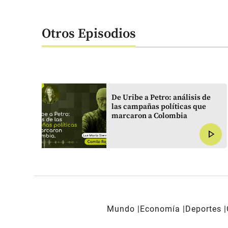
Otros Episodios
harlas
De Uribe a Petro: análisis de
las campañas políticas que
a del
marcaron a Colombia
play_arrow
play_arrow
Mundo
Economía
Deportes