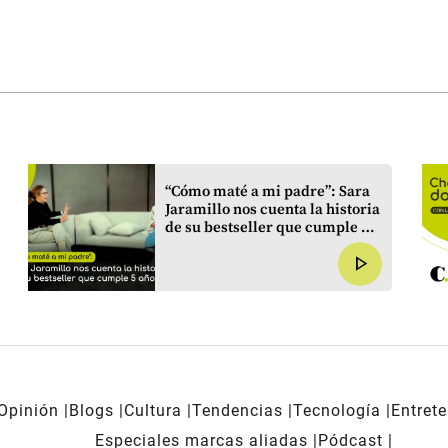
“Cómo maté a mi padre”: Sara
Jaramillo nos cuenta la historia
de su bestseller que cumple 5
años
play_arrow
Opinión
Blogs
Cultura
Tendencias
Tecnología
Entret
Especiales marcas aliadas
Pódcast