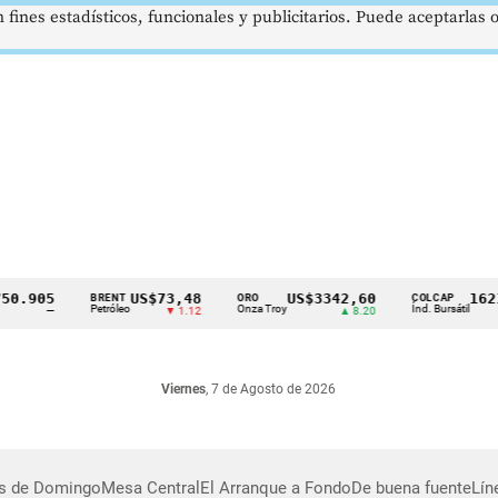
 fines estadísticos, funcionales y publicitarios. Puede aceptarlas
.905
US$73,48
US$3342,60
1621,
BRENT
ORO
COLCAP
Petróleo
Onza Troy
Índ. Bursátil
—
▼ 1.12
▲ 8.20
Viernes
, 7 de Agosto de 2026
as de Domingo
Mesa Central
El Arranque a Fondo
De buena fuente
Lín