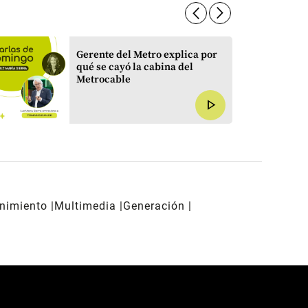
arrow_forward_ios
arrow_forward_ios
Gerente del Metro explica por
qué se cayó la cabina del
Metrocable
play_arrow
enimiento
Multimedia
Generación