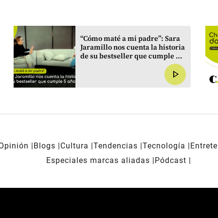
“Cómo maté a mi padre”: Sara
Jaramillo nos cuenta la historia
de su bestseller que cumple 5
años
play_arrow
Opinión
Blogs
Cultura
Tendencias
Tecnología
Entret
Especiales marcas aliadas
Pódcast