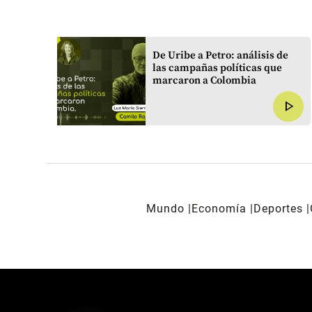
harlas
De Uribe a Petro: análisis de
las campañas políticas que
a del
marcaron a Colombia
play_arrow
play_arrow
Mundo
Economía
Deportes
REDES SOCIALES