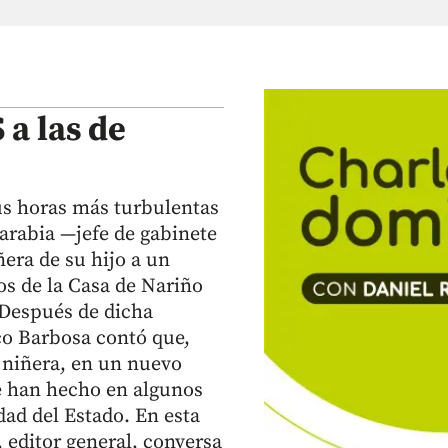
 a las de
us horas más turbulentas
arabia —jefe de gabinete
ñera de su hijo a un
os de la Casa de Nariño
. Después de dicha
sco Barbosa contó que,
a niñera, en un nuevo
e han hecho en algunos
ad del Estado. En esta
 editor general, conversa