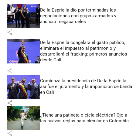
De la Espriella dio por terminadas las
negociaciones con grupos armados y
anunció megacárceles
share
De la Espriella congelará el gasto público,
eliminará el impuesto al patrimonio y
desarrollará el fracking: primeros anuncios
desde Cali
share
Comienza la presidencia de De la Espriella:
así fue el juramento y la imposición de banda
en Cali
share
¿Tiene una patineta o cicla eléctrica? Ojo a
las nuevas reglas para circular en Colombia
share