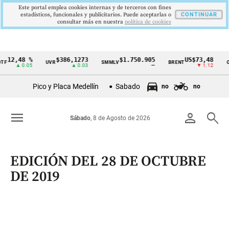
Este portal emplea cookies internas y de terceros con fines
estadísticos, funcionales y publicitarios. Puede aceptarlas o
CONTINUAR
consultar más en nuestra
politica de cookies
12,48 %
$386,1273
$1.750.905
US$73,48
F
UVR
SMMLV
BRENT
OR
Cintillo
▲ 0.05
▲ 0.03
—
▼ 1.12
de
Pico y Placa Medellín
Sabado
no
no
indicadores
económicos
menu
person
search
Sábado
, 8 de Agosto de 2026
Colombia
EDICIÓN DEL 28 DE OCTUBRE
DE 2019