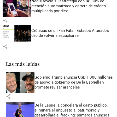
Nequi revela su estrategia con IA: 80% de
atención automatizada y cartera de crédito
multiplicada por diez
share
Crónicas de un Fan Fatal: Estados Alterados
decide volver a escucharse
share
Las más leídas
Gobierno Trump anuncia USD 1.000 millones
de apoyo a gobierno de De la Espriella y
promete revisar aranceles
share
De la Espriella congelará el gasto público,
eliminará el impuesto al patrimonio y
desarrollará el fracking: primeros anuncios