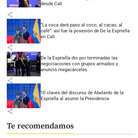
desde Cali
share
“La coca dará paso al coco, al cacao, al
café”: así fue la posesión de De la Espriella
en Cali
share
De la Espriella dio por terminadas las
negociaciones con grupos armados y
anunció megacárceles
share
10 claves del discurso de Abelardo de la
Espriella al asumir la Presidencia
share
Te recomendamos