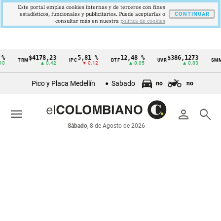
Este portal emplea cookies internas y de terceros con fines
estadísticos, funcionales y publicitarios. Puede aceptarlas o
CONTINUAR
consultar más en nuestra
politica de cookies
$4178,23
5,81 %
12,48 %
$386,1273
TRM
IPC
DTF
UVR
SMML
Cintillo
▲ 0.42
▼ 0.12
▲ 0.05
▲ 0.03
de
Pico y Placa Medellín
Sabado
no
no
indicadores
económicos
menu
person
search
Colombia
Sábado
, 8 de Agosto de 2026