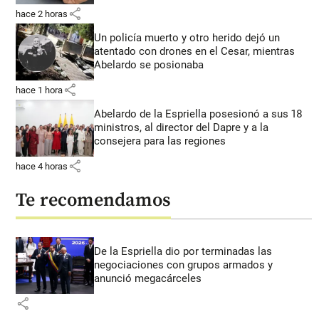
share
hace 2 horas
Un policía muerto y otro herido dejó un
atentado con drones en el Cesar, mientras
Abelardo se posionaba
share
hace 1 hora
Abelardo de la Espriella posesionó a sus 18
ministros, al director del Dapre y a la
consejera para las regiones
share
hace 4 horas
Te recomendamos
De la Espriella dio por terminadas las
negociaciones con grupos armados y
anunció megacárceles
share