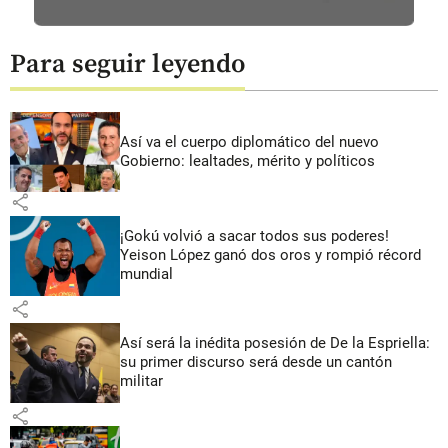
Para seguir leyendo
Así va el cuerpo diplomático del nuevo
Gobierno: lealtades, mérito y políticos
share
¡Gokú volvió a sacar todos sus poderes!
Yeison López ganó dos oros y rompió récord
mundial
share
Así será la inédita posesión de De la Espriella:
su primer discurso será desde un cantón
militar
share