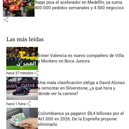
Rappi pisa el acelerador en Medellín, ya suma
400.000 pedidos semanales y 4.500 negocios
share
Las más leídas
Enner Valencia es nuevo compañero de Villa
y Montero en Boca Juniors
share
hace 37 minutos
Una mala clasificación obliga a David Alonso
a remontar en Silverstone; ¿a qué hora y
dónde ver la carrera?
share
hace 1 hora
Colombianos ya pagaron $8,4 billones por el
4x1.000 en 2026; De la Espriella propone
eliminarlo