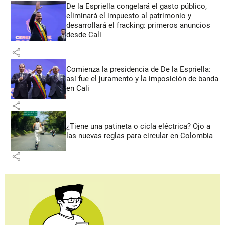
De la Espriella congelará el gasto público,
eliminará el impuesto al patrimonio y
desarrollará el fracking: primeros anuncios
desde Cali
share
Comienza la presidencia de De la Espriella:
así fue el juramento y la imposición de banda
en Cali
share
¿Tiene una patineta o cicla eléctrica? Ojo a
las nuevas reglas para circular en Colombia
share