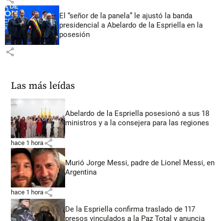
El “señor de la panela” le ajustó la banda
presidencial a Abelardo de la Espriella en la
posesión
share
Las más leídas
Abelardo de la Espriella posesionó a sus 18
ministros y a la consejera para las regiones
share
hace 1 hora
Murió Jorge Messi, padre de Lionel Messi, en
Argentina
share
hace 1 hora
De la Espriella confirma traslado de 117
presos vinculados a la Paz Total y anuncia