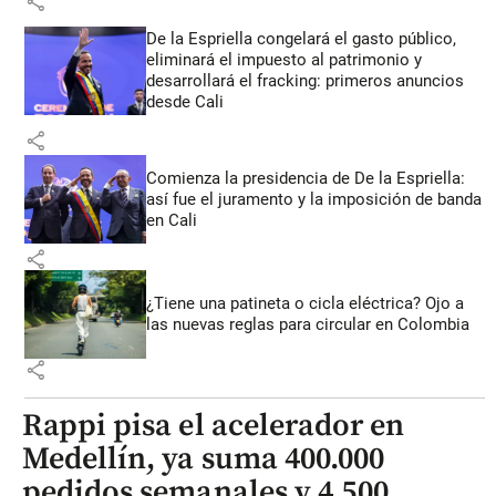
share
De la Espriella congelará el gasto público,
eliminará el impuesto al patrimonio y
desarrollará el fracking: primeros anuncios
desde Cali
share
Comienza la presidencia de De la Espriella:
así fue el juramento y la imposición de banda
en Cali
share
¿Tiene una patineta o cicla eléctrica? Ojo a
las nuevas reglas para circular en Colombia
share
Rappi pisa el acelerador en
Medellín, ya suma 400.000
pedidos semanales y 4.500