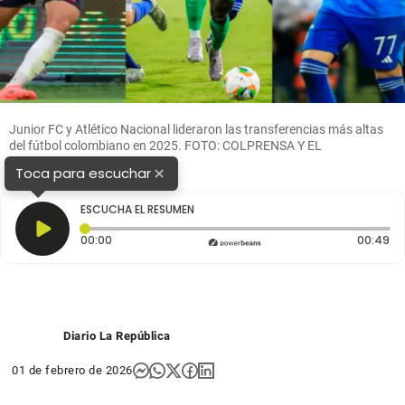
Junior FC y Atlético Nacional lideraron las transferencias más altas
del fútbol colombiano en 2025. FOTO: COLPRENSA Y EL
COLOMBIANO
×
Toca para escuchar
ESCUCHA EL RESUMEN
Tiempo transcurrido: 0 segundos
Du
00:00
00:49
Diario La República
01 de febrero de 2026