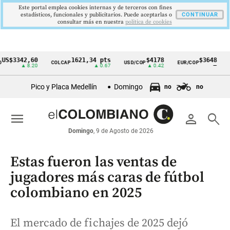
Este portal emplea cookies internas y de terceros con fines
estadísticos, funcionales y publicitarios. Puede aceptarlas o
CONTINUAR
consultar más en nuestra
politica de cookies
342,60
1621,34 pts
$4178
$3648
COLCAP
USD/COP
EUR/COP
DESEM
Cintillo
▲ 8.20
▲ 0.67
▲ 0.42
—
de
Pico y Placa Medellín
Domingo
no
no
indicadores
económicos
menu
person
search
Colombia
Domingo
, 9 de Agosto de 2026
Estas fueron las ventas de
jugadores más caras de fútbol
colombiano en 2025
El mercado de fichajes de 2025 dejó