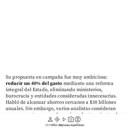
Su propuesta en campaña fue muy ambiciosa:
reducir un 40% del gasto
mediante una reforma
integral del Estado, eliminando ministerios,
burocracia y entidades consideradas innecesarias.
Habló de alcanzar ahorros cercanos a $30 billones
anuales. Sin embargo, varios analistas consideran
que esas metas responden más a planteamientos de
person
graphic_eq
play_arrow
photo_camera
account_circle
campaña que a cifras que realmente puedan
Mi Perfil
Pódcast
Reportajes gráficos
Videos
Suscríbete
ejecutarse.
¿Pero cómo se podría ajustar la caja