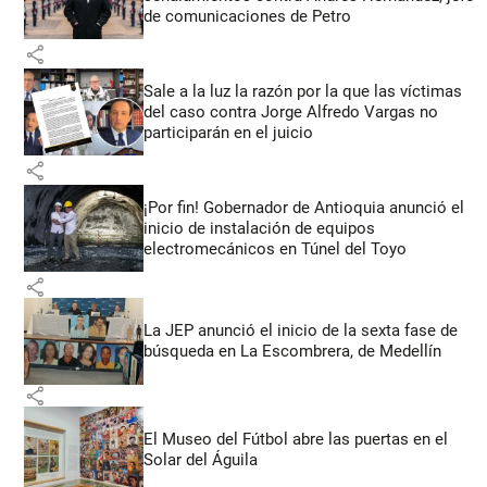
de comunicaciones de Petro
share
Sale a la luz la razón por la que las víctimas
del caso contra Jorge Alfredo Vargas no
participarán en el juicio
share
¡Por fin! Gobernador de Antioquia anunció el
inicio de instalación de equipos
electromecánicos en Túnel del Toyo
share
La JEP anunció el inicio de la sexta fase de
búsqueda en La Escombrera, de Medellín
share
El Museo del Fútbol abre las puertas en el
Solar del Águila