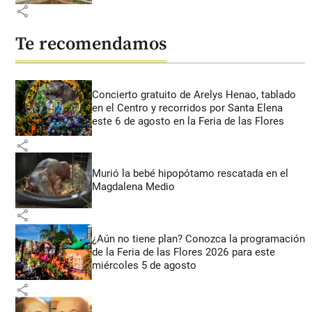
share
Te recomendamos
Concierto gratuito de Arelys Henao, tablado
en el Centro y recorridos por Santa Elena
este 6 de agosto en la Feria de las Flores
share
Murió la bebé hipopótamo rescatada en el
Magdalena Medio
share
¿Aún no tiene plan? Conozca la programación
de la Feria de las Flores 2026 para este
miércoles 5 de agosto
share