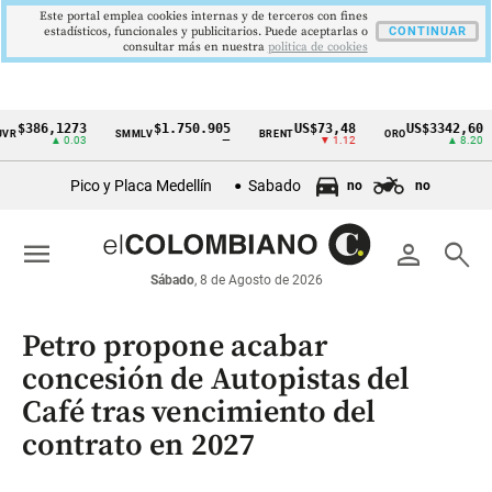
Este portal emplea cookies internas y de terceros con fines
estadísticos, funcionales y publicitarios. Puede aceptarlas o
CONTINUAR
consultar más en nuestra
politica de cookies
6,1273
$1.750.905
US$73,48
US$3342,60
SMMLV
BRENT
ORO
COL
Cintillo
▲ 0.03
—
▼ 1.12
▲ 8.20
de
Pico y Placa Medellín
Sabado
no
no
indicadores
económicos
menu
person
search
Colombia
Sábado
, 8 de Agosto de 2026
Petro propone acabar
concesión de Autopistas del
Café tras vencimiento del
contrato en 2027