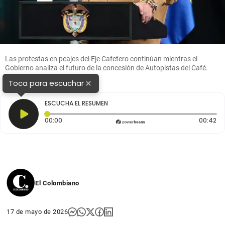
Las protestas en peajes del Eje Cafetero continúan mientras el
Gobierno analiza el futuro de la concesión de Autopistas del Café.
FOTO: Colprensa.
×
Toca para escuchar
ESCUCHA EL RESUMEN
Tiempo transcurrido: 0 segundos
Du
00:00
00:42
El Colombiano
17 de mayo de 2026