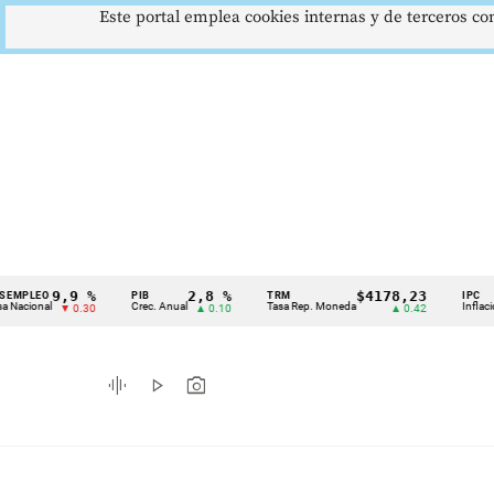
Este portal emplea cookies internas y de terceros con
9,9 %
2,8 %
$4178,23
O
PIB
TRM
IPC
Cintillo
al
Crec. Anual
Tasa Rep. Moneda
Inflación anual
▼ 0.30
▲ 0.10
▲ 0.42
de
indicadores
graphic_eq
play_arrow
photo_camera
económicos
Colombia