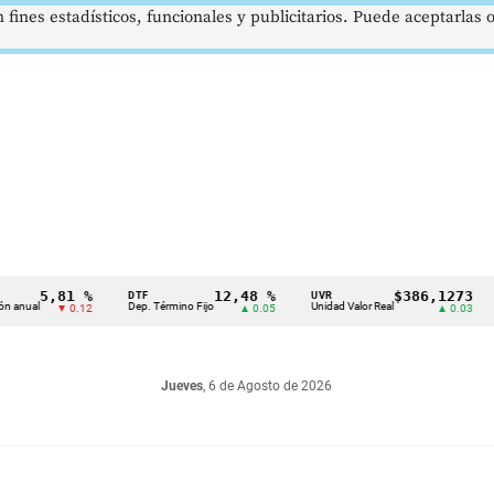
 fines estadísticos, funcionales y publicitarios. Puede aceptarlas
5,81 %
12,48 %
$386,1273
DTF
UVR
SMM
Dep. Término Fijo
Unidad Valor Real
Salar
▼ 0.12
▲ 0.05
▲ 0.03
Jueves
, 6 de Agosto de 2026