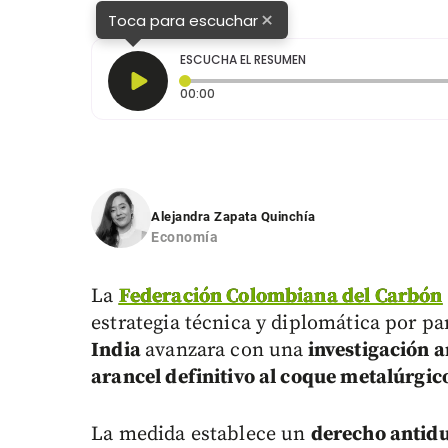
×
Toca para escuchar
ESCUCHA EL RESUMEN
Tiempo transcurrido: 0 segundos
00:00
Alejandra Zapata Quinchía
Economía
La
Federación Colombiana del Carbón
estrategia técnica y diplomática por pa
India
avanzara con una
investigación 
arancel definitivo al coque metalúrgic
La medida establece un
derecho antid