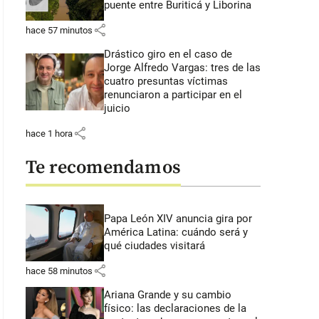
puente entre Buriticá y Liborina
share
hace 57 minutos
Drástico giro en el caso de
Jorge Alfredo Vargas: tres de las
cuatro presuntas víctimas
renunciaron a participar en el
juicio
share
hace 1 hora
Te recomendamos
Papa León XIV anuncia gira por
América Latina: cuándo será y
qué ciudades visitará
share
hace 58 minutos
Ariana Grande y su cambio
físico: las declaraciones de la