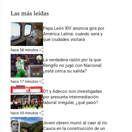
Las más leídas
Papa León XIV anuncia gira por
América Latina: cuándo será y
qué ciudades visitará
share
hace 58 minutos
La verdadera razón por la que
Rengifo no jugó con Nacional:
¿está cerca su salida?
share
hace 17 minutos
D1 y Adecco son investigadas
por presunta intermediación
laboral irregular, ¿qué pasó?
share
hace 35 minutos
Joven obrero murió al caer al río
Cauca en la construcción de un