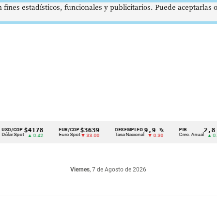
 fines estadísticos, funcionales y publicitarios. Puede aceptarlas
$4178
$3639
9,9 %
2,8 %
EUR/COP
DESEMPLEO
PIB
T
Euro Spot
Tasa Nacional
Crec. Anual
T
▲ 0.42
▼ 33.00
▼ 0.30
▲ 0.10
Viernes
, 7 de Agosto de 2026