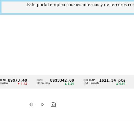
Este portal emplea cookies internas y de terceros con
73,48
US$3342,60
1621,34 pts
ORO
COLCAP
USD/COP
Cintillo
Onza Troy
Índ. Bursátil
Dólar Spot
▼ 1.12
▲ 8.20
▲ 0.67
de
indicadores
graphic_eq
play_arrow
photo_camera
económicos
Colombia