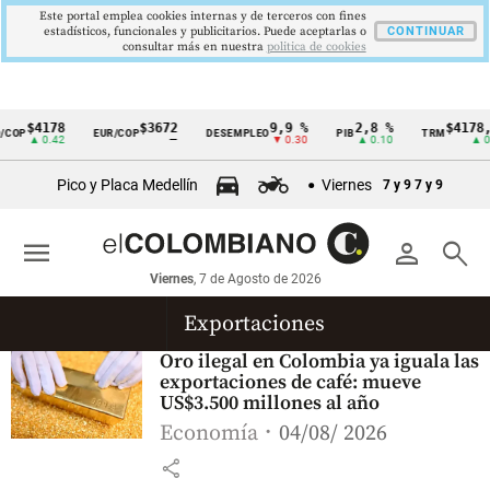
Este portal emplea cookies internas y de terceros con fines
estadísticos, funcionales y publicitarios. Puede aceptarlas o
CONTINUAR
consultar más en nuestra
politica de cookies
$4178
$3672
9,9 %
2,8 %
$4178,
COP
EUR/COP
DESEMPLEO
PIB
TRM
Cintillo
▲ 0.42
—
▼ 0.30
▲ 0.10
▲ 0.
de
Pico y Placa Medellín
Viernes
7 y 9
7 y 9
indicadores
económicos
menu
person
search
Colombia
Viernes
, 7 de Agosto de 2026
Exportaciones
Oro ilegal en Colombia ya iguala las
exportaciones de café: mueve
US$3.500 millones al año
Economía
04/08/ 2026
share