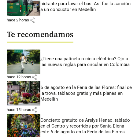
hidrante para lavar el bus: Así fue la sanción
a un conductor en Medellín
share
hace 2 horas
Te recomendamos
¿Tiene una patineta o cicla eléctrica? Ojo a
las nuevas reglas para circular en Colombia
share
hace 12 horas
6 de agosto en la Feria de las Flores: final de
la trova, tablados gratis y más planes en
Medellín
share
hace 15 horas
Concierto gratuito de Arelys Henao, tablado
en el Centro y recorridos por Santa Elena
este 6 de agosto en la Feria de las Flores