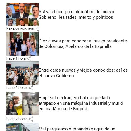
Así va el cuerpo diplomático del nuevo
Gobierno: lealtades, mérito y políticos
share
hace 21 minutos
Diez claves para conocer al nuevo presidente
de Colombia, Abelardo de la Espriella
share
hace 1 hora
Entre caras nuevas y viejos conocidos: así es
el nuevo Gobierno
share
hace 2 horas
Empleado extranjero habría quedado
atrapado en una máquina industrial y murió
en una fábrica de Bogotá
share
hace 2 horas
Mal parqueado y robándose agua de un