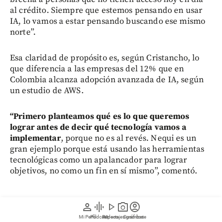
al crédito. Siempre que estemos pensando en usar
IA, lo vamos a estar pensando buscando ese mismo
norte”.
Esa claridad de propósito es, según Cristancho, lo
que diferencia a las empresas del 12% que en
Colombia alcanza adopción avanzada de IA, según
un estudio de AWS.
“Primero planteamos qué es lo que queremos
lograr antes de decir qué tecnología vamos a
implementar
, porque no es al revés. Nequi es un
gran ejemplo porque está usando las herramientas
tecnológicas como un apalancador para lograr
objetivos, no como un fin en sí mismo”, comentó.
person
graphic_eq
play_arrow
photo_camera
account_circle
Mi Perfil
Pódcast
Reportajes gráficos
Videos
Suscríbete