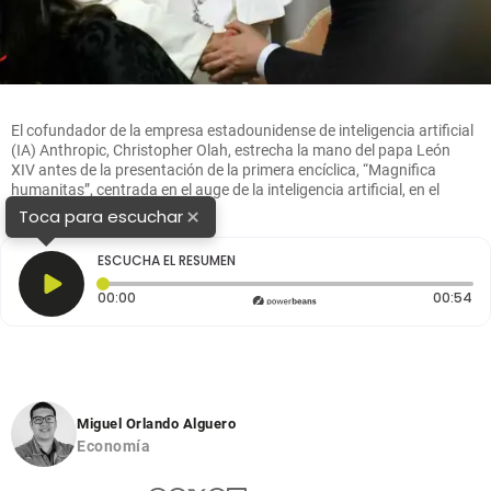
El cofundador de la empresa estadounidense de inteligencia artificial
(IA) Anthropic, Christopher Olah, estrecha la mano del papa León
XIV antes de la presentación de la primera encíclica, “Magnifica
humanitas”, centrada en el auge de la inteligencia artificial, en el
Vaticano. FOTO: AFP.
×
Toca para escuchar
ESCUCHA EL RESUMEN
Tiempo transcurrido: 0 segundos
Du
00:00
00:54
Miguel Orlando Alguero
Economía