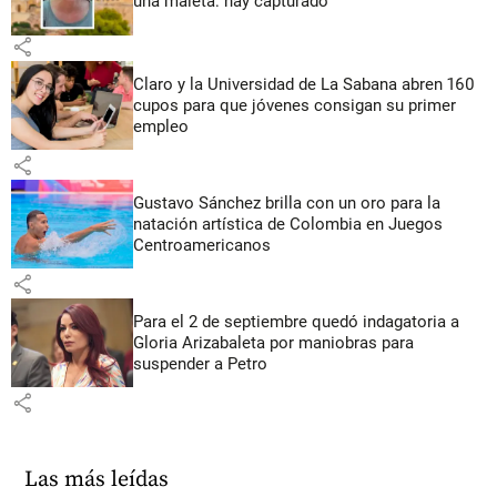
una maleta: hay capturado
share
Claro y la Universidad de La Sabana abren 160
cupos para que jóvenes consigan su primer
empleo
share
Gustavo Sánchez brilla con un oro para la
natación artística de Colombia en Juegos
Centroamericanos
share
Para el 2 de septiembre quedó indagatoria a
Gloria Arizabaleta por maniobras para
suspender a Petro
share
Las más leídas