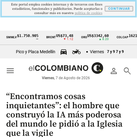
Este portal emplea cookies internas y de terceros con fines
estadísticos, funcionales y publicitarios. Puede aceptarlas o
CONTINUAR
consultar más en nuestra
politica de cookies
$1.750.905
US$73,48
US$3342,60
1621,34 
MMLV
BRENT
ORO
COLCAP
Cintillo
—
▼ 1.12
▲ 8.20
▲ 0
de
Pico y Placa Medellín
Viernes
7 y 9
7 y 9
indicadores
económicos
menu
person
search
Colombia
Viernes
, 7 de Agosto de 2026
“Encontramos cosas
inquietantes”: el hombre que
construyó la IA más poderosa
del mundo le pidió a la Iglesia
que la vigile