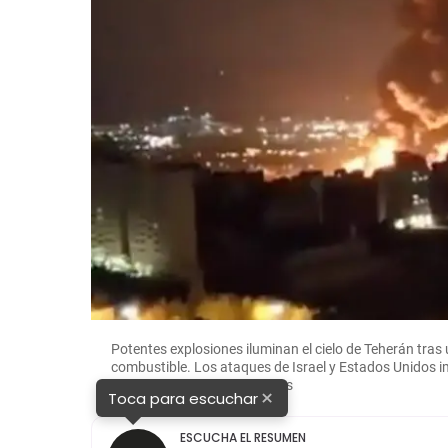
Potentes explosiones iluminan el cielo de Teherán tra
combustible. Los ataques de Israel y Estados Unidos im
iraní. FOTO: Tomada de redes
×
Toca para escuchar
ESCUCHA EL RESUMEN