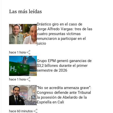
Las más leídas
Drástico giro en el caso de
Jorge Alfredo Vargas: tres de las
cuatro presuntas víctimas
renunciaron a participar en el
juicio
share
hace 1 hora
Grupo EPM generó ganancias de
$3,2 billones durante el primer
semestre de 2026
share
hace 1 hora
“No se acredita amenaza grave”:
Congreso defiende ante Tribunal
la posesión de Abelardo de la
Espriella en Cali
share
hace 60 minutos