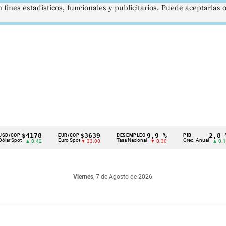
 fines estadísticos, funcionales y publicitarios. Puede aceptarlas
$4178
$3639
9,9 %
2,8 %
P
EUR/COP
DESEMPLEO
PIB
t
Euro Spot
Tasa Nacional
Crec. Anual
▲ 0.42
▼ 33.00
▼ 0.30
▲ 0.10
Viernes
, 7 de Agosto de 2026