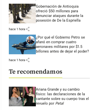
Gobernación de Antioquia
ofreció $50 millones para
denunciar ataques durante la
posesión de De la Espriella
share
hace 1 hora
¿Por qué el Gobierno Petro se
afanó en comprar cuatro
aeronaves militares por $1.5
billones antes de dejar el poder?
share
hace 1 hora
Te recomendamos
Ariana Grande y su cambio
físico: las declaraciones de la
cantante sobre su cuerpo tras el
revuelo por
Petal