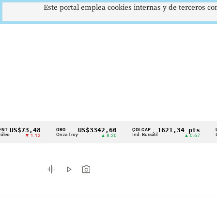
Este portal emplea cookies internas y de terceros con
$73,48
US$3342,60
1621,34 pts
ORO
COLCAP
USD/CO
Cintillo
Onza Troy
Índ. Bursátil
Dólar Spo
▼ 1.12
▲ 8.20
▲ 0.67
de
indicadores
graphic_eq
play_arrow
photo_camera
económicos
Colombia