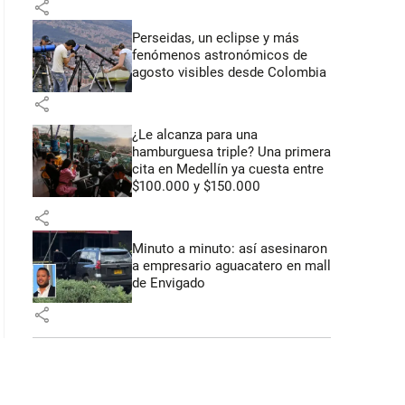
share
 50 segundos
Perseidas, un eclipse y más
fenómenos astronómicos de
agosto visibles desde Colombia
share
¿Le alcanza para una
hamburguesa triple? Una primera
cita en Medellín ya cuesta entre
$100.000 y $150.000
share
Minuto a minuto: así asesinaron
a empresario aguacatero en mall
de Envigado
share