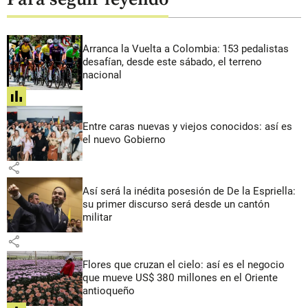
Arranca la Vuelta a Colombia: 153 pedalistas
desafían, desde este sábado, el terreno
nacional
share
Entre caras nuevas y viejos conocidos: así es
el nuevo Gobierno
share
Así será la inédita posesión de De la Espriella:
su primer discurso será desde un cantón
militar
share
Flores que cruzan el cielo: así es el negocio
que mueve US$ 380 millones en el Oriente
antioqueño