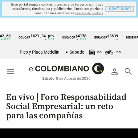
Este portal emplea cookies internas y de terceros con fines
estadísticos, funcionales y publicitarios. Puede aceptarlas o
CONTINUAR
consultar más en nuestra
politica de cookies
0
1621,34 pts
$4178
$3639
9
COLCAP
USD/COP
EUR/COP
DESEMPLEO
Cintillo
0
▲ 0.67
▲ 0.42
—
▼
de
Pico y Placa Medellín
Sabado
no
no
indicadores
económicos
menu
person
search
Colombia
Sábado
, 8 de Agosto de 2026
En vivo | Foro Responsabilidad
Social Empresarial: un reto
para las compañías