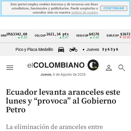
Este portal emplea cookies internas y de terceros con fines
estadísticos, funcionales y publicitarios. Puede aceptarlas o
CONTINUAR
consultar más en nuestra
politica de cookies
S$3342,60
1621,34 pts
$4178
$3672
COLCAP
USD/COP
EUR/COP
D
Cintillo
▲ 8.20
▲ 0.67
▲ 0.42
▼ 25.00
de
Pico y Placa Medellín
Jueves
3 y 6
3 y 6
indicadores
económicos
menu
person
search
Colombia
Jueves
, 6 de Agosto de 2026
Ecuador levanta aranceles este
lunes y “provoca” al Gobierno
Petro
La eliminación de aranceles entre