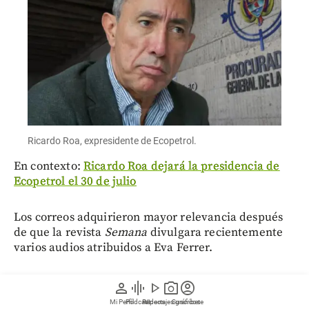
Ricardo Roa, expresidente de Ecopetrol.
En contexto:
Ricardo Roa dejará la presidencia de
Ecopetrol el 30 de julio
Los correos adquirieron mayor relevancia después
de que la revista
Semana
divulgara recientemente
varios audios atribuidos a Eva Ferrer.
En uno de esos registros se escucha una
person
graphic_eq
play_arrow
photo_camera
account_circle
conversación en la que se menciona que Verónica
Mi Perfil
Pódcast
Reportajes gráficos
Videos
Suscríbete