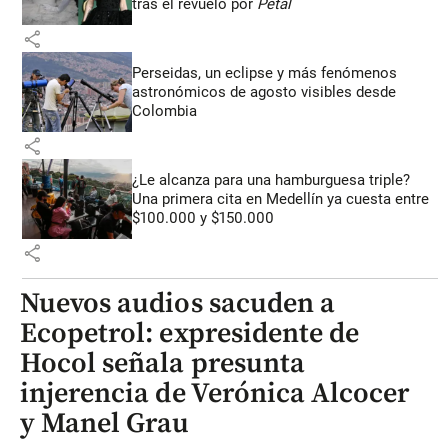
tras el revuelo por
Petal
share
Perseidas, un eclipse y más fenómenos
astronómicos de agosto visibles desde
Colombia
share
¿Le alcanza para una hamburguesa triple?
Una primera cita en Medellín ya cuesta entre
$100.000 y $150.000
share
Nuevos audios sacuden a
Ecopetrol: expresidente de
Hocol señala presunta
injerencia de Verónica Alcocer
y Manel Grau