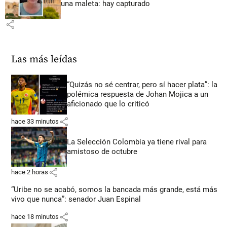
una maleta: hay capturado
share
Las más leídas
“Quizás no sé centrar, pero sí hacer plata”: la
polémica respuesta de Johan Mojica a un
aficionado que lo criticó
share
hace 33 minutos
La Selección Colombia ya tiene rival para
amistoso de octubre
share
hace 2 horas
“Uribe no se acabó, somos la bancada más grande, está más
vivo que nunca”: senador Juan Espinal
share
hace 18 minutos