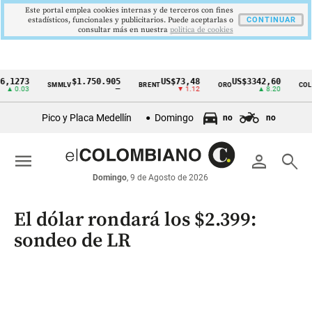
Este portal emplea cookies internas y de terceros con fines
estadísticos, funcionales y publicitarios. Puede aceptarlas o
CONTINUAR
consultar más en nuestra
politica de cookies
73
$1.750.905
US$73,48
US$3342,60
1
SMMLV
BRENT
ORO
COLCAP
Cintillo
03
—
▼ 1.12
▲ 8.20
de
Pico y Placa Medellín
Domingo
no
no
indicadores
económicos
menu
person
search
Colombia
Domingo
, 9 de Agosto de 2026
El dólar rondará los $2.399:
sondeo de LR