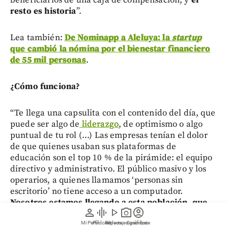
resto es historia
”.
Lea también:
De Nominapp a Aleluya: la
startup
que cambió la nómina por el bienestar financiero
de 55 mil personas
.
¿Cómo funciona?
“Te llega una capsulita con el contenido del día, que
puede ser algo de
liderazgo
, de optimismo o algo
puntual de tu rol (...) Las empresas tenían el dolor
de que quienes usaban sus plataformas de
educación son el top 10 % de la pirámide: el equipo
directivo y administrativo. El público masivo y los
operarios, a quienes llamamos ‘personas sin
escritorio’ no tiene acceso a un computador.
Nosotros estamos llegando a esta población, que
person
graphic_eq
play_arrow
photo_camera
account_circle
es clave para las empresas: es la que menos gana,
la que más rota y la que menor movilidad social
Mi Perfil
Pódcast
Reportajes gráficos
Videos
Suscríbete