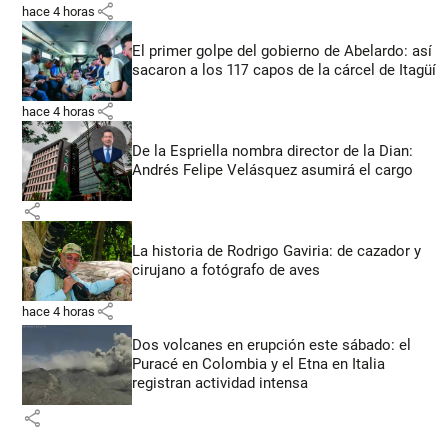
share
hace 4 horas
El primer golpe del gobierno de Abelardo: así
sacaron a los 117 capos de la cárcel de Itagüí
share
hace 4 horas
De la Espriella nombra director de la Dian:
Andrés Felipe Velásquez asumirá el cargo
share
La historia de Rodrigo Gaviria: de cazador y
cirujano a fotógrafo de aves
share
hace 4 horas
Dos volcanes en erupción este sábado: el
Puracé en Colombia y el Etna en Italia
registran actividad intensa
share