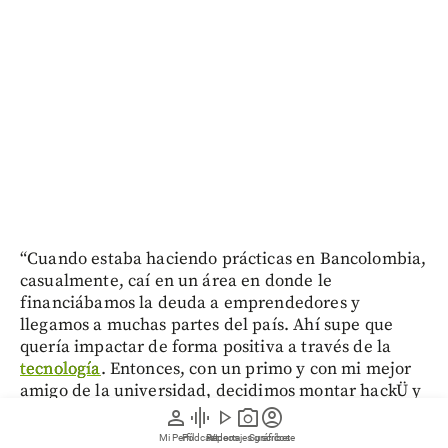
“Cuando estaba haciendo prácticas en Bancolombia,
casualmente, caí en un área en donde le
financiábamos la deuda a emprendedores y
llegamos a muchas partes del país. Ahí supe que
quería impactar de forma positiva a través de la
tecnología
. Entonces, con un primo y con mi mejor
amigo de la universidad, decidimos montar hackÜ y
dijimos ‘
vamos a hacer algo significativo por la
person
graphic_eq
play_arrow
photo_camera
account_circle
educación (...) Que la persona no tenga que ir al
Mi Perfil
Pódcast
Reportajes gráficos
Videos
Suscríbete