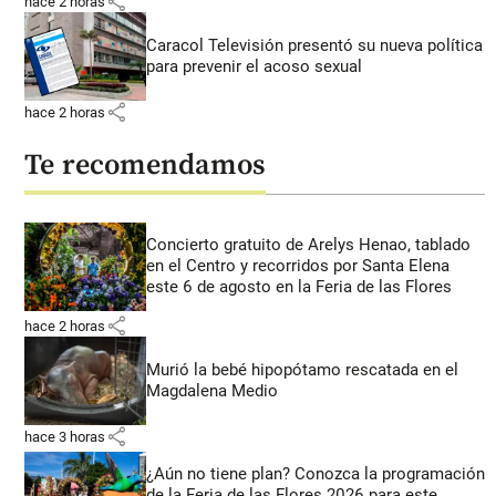
share
hace 2 horas
Caracol Televisión presentó su nueva política
para prevenir el acoso sexual
share
hace 2 horas
Te recomendamos
Concierto gratuito de Arelys Henao, tablado
en el Centro y recorridos por Santa Elena
este 6 de agosto en la Feria de las Flores
share
hace 2 horas
Murió la bebé hipopótamo rescatada en el
Magdalena Medio
share
hace 3 horas
¿Aún no tiene plan? Conozca la programación
de la Feria de las Flores 2026 para este