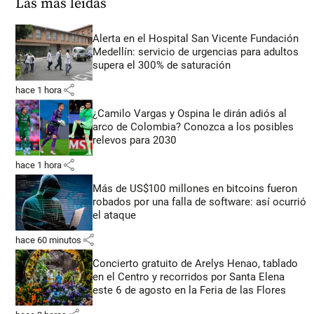
Las más leídas
Alerta en el Hospital San Vicente Fundación
Medellín: servicio de urgencias para adultos
supera el 300% de saturación
share
hace 1 hora
¿Camilo Vargas y Ospina le dirán adiós al
arco de Colombia? Conozca a los posibles
relevos para 2030
share
hace 1 hora
Más de US$100 millones en bitcoins fueron
robados por una falla de software: así ocurrió
el ataque
share
hace 60 minutos
Concierto gratuito de Arelys Henao, tablado
en el Centro y recorridos por Santa Elena
este 6 de agosto en la Feria de las Flores