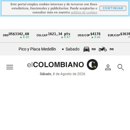
Este portal emplea cookies internas y de terceros con fines
estadísticos, funcionales y publicitarios. Puede aceptarlas o
CONTINUAR
consultar más en nuestra
politica de cookies
US$3342,60
1621,34 pts
$4178
$3639
O
COLCAP
USD/COP
EUR/COP
Cintillo
▲ 8.20
▲ 0.67
▲ 0.42
—
de
Pico y Placa Medellín
Sabado
no
no
indicadores
económicos
menu
person
search
Colombia
Sábado
, 8 de Agosto de 2026