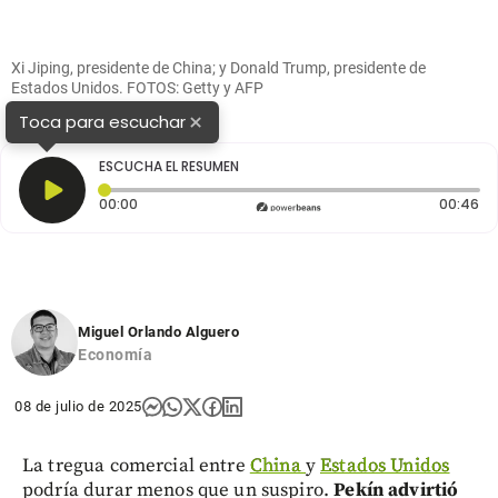
Xi Jiping, presidente de China; y Donald Trump, presidente de
Estados Unidos. FOTOS: Getty y AFP
×
Toca para escuchar
ESCUCHA EL RESUMEN
Tiempo transcurrido: 0 segundos
Du
00:00
00:46
Miguel Orlando Alguero
Economía
08 de julio de 2025
La tregua comercial entre
China
y
Estados Unidos
podría durar menos que un suspiro.
Pekín advirtió