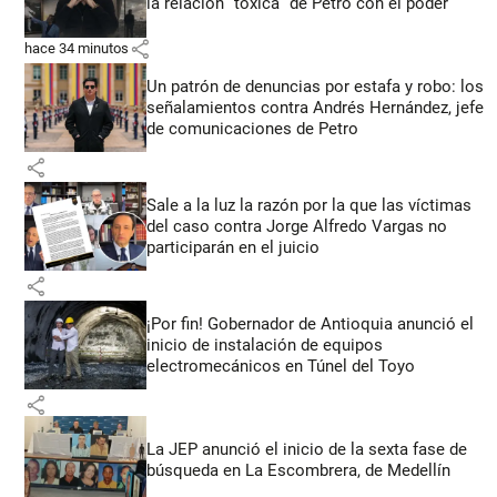
la relación “tóxica” de Petro con el poder
share
hace 34 minutos
Un patrón de denuncias por estafa y robo: los
señalamientos contra Andrés Hernández, jefe
de comunicaciones de Petro
share
Sale a la luz la razón por la que las víctimas
del caso contra Jorge Alfredo Vargas no
participarán en el juicio
share
¡Por fin! Gobernador de Antioquia anunció el
inicio de instalación de equipos
electromecánicos en Túnel del Toyo
share
La JEP anunció el inicio de la sexta fase de
búsqueda en La Escombrera, de Medellín