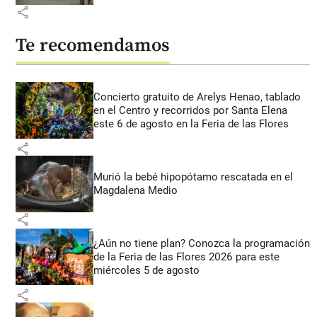
share
Te recomendamos
Concierto gratuito de Arelys Henao, tablado
en el Centro y recorridos por Santa Elena
este 6 de agosto en la Feria de las Flores
share
Murió la bebé hipopótamo rescatada en el
Magdalena Medio
share
¿Aún no tiene plan? Conozca la programación
de la Feria de las Flores 2026 para este
miércoles 5 de agosto
share