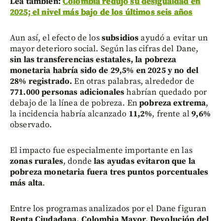
Lea también:
Colombia redujo su desigualdad en
2025; el nivel más bajo de los últimos seis años
Aun así, el efecto de los
subsidios
ayudó a evitar un
mayor deterioro social. Según las cifras del Dane,
sin las transferencias estatales, la pobreza
monetaria habría sido de 29,5% en 2025 y no del
28% registrado.
En otras palabras, alrededor de
771.000 personas adicionales
habrían quedado por
debajo de la línea de pobreza. En
pobreza extrema
,
la incidencia habría alcanzado
11,2%
, frente al
9,6%
observado.
El impacto fue especialmente importante en las
zonas rurales
, donde
las ayudas evitaron que la
pobreza monetaria fuera tres puntos porcentuales
más alta
.
Entre los programas analizados por el Dane figuran
Renta Ciudadana, Colombia Mayor, Devolución del