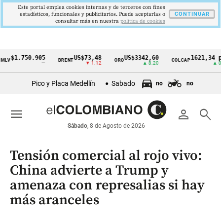
Este portal emplea cookies internas y de terceros con fines
estadísticos, funcionales y publicitarios. Puede aceptarlas o
CONTINUAR
consultar más en nuestra
politica de cookies
1.750.905
US$73,48
US$3342,60
1621,34 pts
BRENT
ORO
COLCAP
Cintillo
—
▼ 1.12
▲ 8.20
▲ 0.67
de
Pico y Placa Medellín
Sabado
no
no
indicadores
económicos
menu
person
search
Colombia
Sábado
, 8 de Agosto de 2026
Tensión comercial al rojo vivo:
China advierte a Trump y
amenaza con represalias si hay
más aranceles