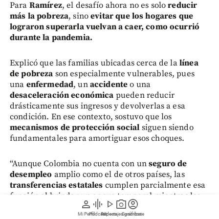
Para
Ramírez
, el desafío ahora no es solo
reducir
más la pobreza
, sino
evitar que los hogares que
lograron superarla vuelvan a caer, como ocurrió
durante la pandemia.
Explicó que las familias ubicadas cerca de la
línea
de pobreza
son especialmente vulnerables, pues
una
enfermedad
, un
accidente
o una
desaceleración económica
pueden reducir
drásticamente sus ingresos y devolverlas a esa
condición. En ese contexto, sostuvo que los
mecanismos de protección social
siguen siendo
fundamentales para amortiguar esos choques.
“Aunque Colombia no cuenta con un
seguro de
desempleo
amplio como el de otros países, las
transferencias estatales
cumplen parcialmente esa
función al brindar un apoyo temporal mientras los
person
graphic_eq
play_arrow
photo_camera
account_circle
hogares recuperan su capacidad de generar
Mi Perfil
Pódcast
Reportajes gráficos
Videos
Suscríbete
ingresos”, puntualizó.