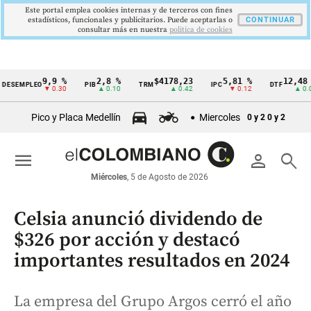
Este portal emplea cookies internas y de terceros con fines
estadísticos, funcionales y publicitarios. Puede aceptarlas o
CONTINUAR
consultar más en nuestra
politica de cookies
9,9 %
2,8 %
$4178,23
5,81 %
12,48 %
MPLEO
PIB
TRM
IPC
DTF
Cintillo
▼ 0.30
▲ 0.10
▲ 0.42
▼ 0.12
▲ 0.05
de
Pico y Placa Medellín
Miercoles
0 y 2
0 y 2
indicadores
económicos
menu
person
search
Colombia
Miércoles
, 5 de Agosto de 2026
Celsia anunció dividendo de
$326 por acción y destacó
importantes resultados en 2024
La empresa del Grupo Argos cerró el año