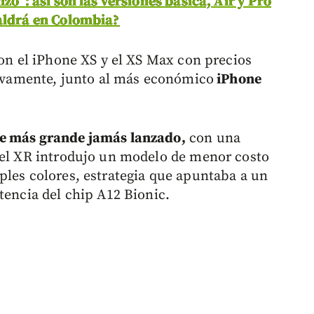
zo”: así son las versiones básica, Air y Pro
valdrá en Colombia?
con el iPhone XS y el XS Max con precios
ctivamente, junto al más económico
iPhone
ne más grande jamás lanzado,
con una
 el XR introdujo un modelo de menor costo
ples colores, estrategia que apuntaba a un
tencia del chip A12 Bionic.