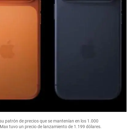
su patrón de precios que se mantenían en los 1.000
 Max tuvo un precio de lanzamiento de 1.199 dólares.