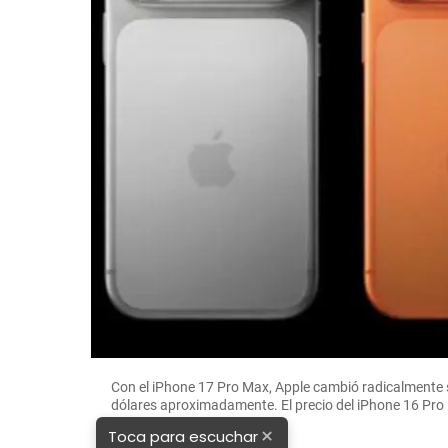
Con el iPhone 17 Pro Max, Apple cambió radicalmente 
dólares aproximadamente. El precio del iPhone 16 Pro
FOTO: Apple
×
Toca para escuchar