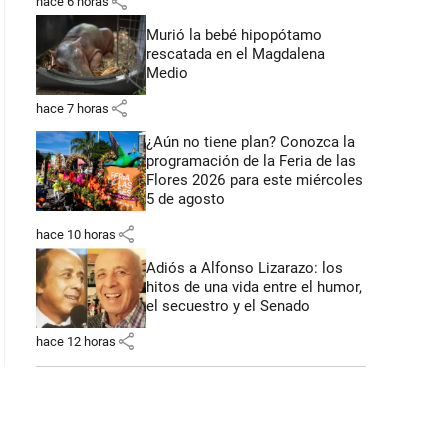
share
hace 6 horas
Murió la bebé hipopótamo
rescatada en el Magdalena
 50 segundos
Medio
share
hace 7 horas
¿Aún no tiene plan? Conozca la
programación de la Feria de las
Flores 2026 para este miércoles
5 de agosto
share
hace 10 horas
Adiós a Alfonso Lizarazo: los
hitos de una vida entre el humor,
el secuestro y el Senado
share
hace 12 horas