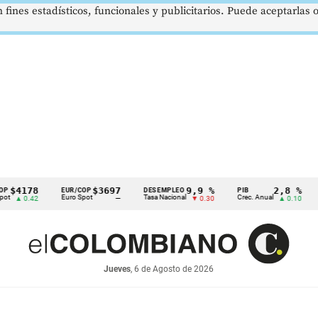
 fines estadísticos, funcionales y publicitarios. Puede aceptarlas
4178
$3697
9,9 %
2,8 %
EUR/COP
DESEMPLEO
PIB
TR
Euro Spot
Tasa Nacional
Crec. Anual
Tas
 0.42
—
▼ 0.30
▲ 0.10
Jueves
, 6 de Agosto de 2026