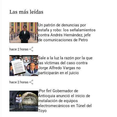
Las más leídas
Un patrón de denuncias por
estafa y robo: los señalamientos
contra Andrés Hernández, jefe
de comunicaciones de Petro
share
hace 2 horas
Sale a la luz la razón por la que
las víctimas del caso contra
Jorge Alfredo Vargas no
participarán en el juicio
share
hace 2 horas
¡Por fin! Gobernador de
Antioquia anunció el inicio de
instalación de equipos
electromecánicos en Túnel del
Toyo