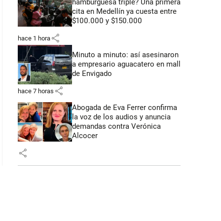
hamburguesa triple? Una primera
 53 segundos
cita en Medellín ya cuesta entre
$100.000 y $150.000
share
hace 1 hora
Minuto a minuto: así asesinaron
a empresario aguacatero en mall
de Envigado
share
hace 7 horas
Abogada de Eva Ferrer confirma
la voz de los audios y anuncia
demandas contra Verónica
Alcocer
share