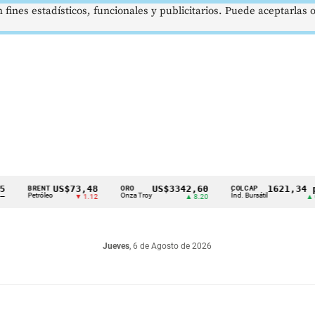
 fines estadísticos, funcionales y publicitarios. Puede aceptarlas
US$73,48
US$3342,60
1621,34 pts
RENT
ORO
COLCAP
etróleo
Onza Troy
Índ. Bursátil
▼ 1.12
▲ 8.20
▲ 0.67
Jueves
, 6 de Agosto de 2026