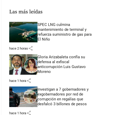
Las más leídas
SPEC LNG culmina
mantenimiento de terminal y
refuerza suministro de gas para
El Niño
share
hace 2 horas
Gloria Arizabaleta confía su
defensa al exfiscal
anticorrupción Luis Gustavo
Moreno
share
hace 1 hora
Investigan a 7 gobernadores y
exgobernadores por red de
corrupción en regalías que
desfalcó 3 billones de pesos
share
hace 1 hora