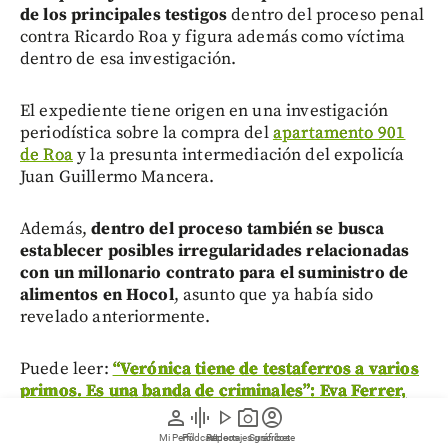
de los principales testigos
dentro del proceso penal
contra Ricardo Roa y figura además como víctima
dentro de esa investigación.
El expediente tiene origen en una investigación
periodística sobre la compra del
apartamento 901
de Roa
y la presunta intermediación del expolicía
Juan Guillermo Mancera.
Además,
dentro del proceso también se busca
establecer posibles irregularidades relacionadas
con un millonario contrato para el suministro de
alimentos en Hocol
, asunto que ya había sido
revelado anteriormente.
Puede leer:
“Verónica tiene de testaferros a varios
primos. Es una banda de criminales”: Eva Ferrer,
amiga de Alcocer, habla de supuesta red de
person
graphic_eq
play_arrow
photo_camera
account_circle
corrupción
Mi Perfil
Pódcast
Reportajes gráficos
Videos
Suscríbete