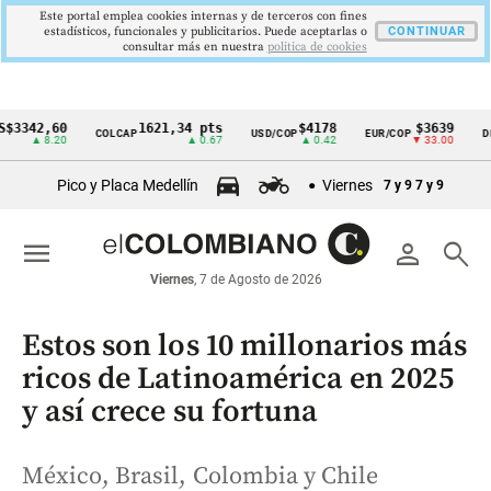
Este portal emplea cookies internas y de terceros con fines
estadísticos, funcionales y publicitarios. Puede aceptarlas o
CONTINUAR
consultar más en nuestra
politica de cookies
2,60
1621,34 pts
$4178
$3639
COLCAP
USD/COP
EUR/COP
DESEMP
Cintillo
▲ 8.20
▲ 0.67
▲ 0.42
▼ 33.00
de
Pico y Placa Medellín
Viernes
7 y 9
7 y 9
indicadores
económicos
menu
person
search
Colombia
Viernes
, 7 de Agosto de 2026
Estos son los 10 millonarios más
ricos de Latinoamérica en 2025
y así crece su fortuna
México, Brasil, Colombia y Chile