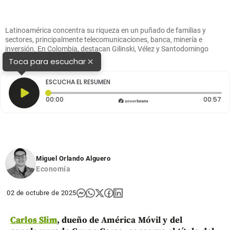
Latinoamérica concentra su riqueza en un puñado de familias y
sectores, principalmente telecomunicaciones, banca, minería e
inversión. En Colombia, destacan Gilinski, Vélez y Santodomingo
(imagen). FOTO: Colprensa.
×
Toca para escuchar
ESCUCHA EL RESUMEN
Tiempo transcurrido: 0 segundos
Du
00:00
00:57
Miguel Orlando Alguero
Economía
02 de octubre de 2025
Carlos Slim
, dueño de América Móvil y del