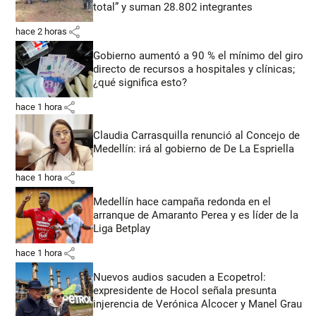
total” y suman 28.802 integrantes
share
hace 2 horas
Gobierno aumentó a 90 % el mínimo del giro
directo de recursos a hospitales y clínicas;
¿qué significa esto?
share
hace 1 hora
Claudia Carrasquilla renunció al Concejo de
Medellín: irá al gobierno de De La Espriella
share
hace 1 hora
Medellín hace campaña redonda en el
arranque de Amaranto Perea y es líder de la
Liga Betplay
share
hace 1 hora
Nuevos audios sacuden a Ecopetrol:
expresidente de Hocol señala presunta
injerencia de Verónica Alcocer y Manel Grau