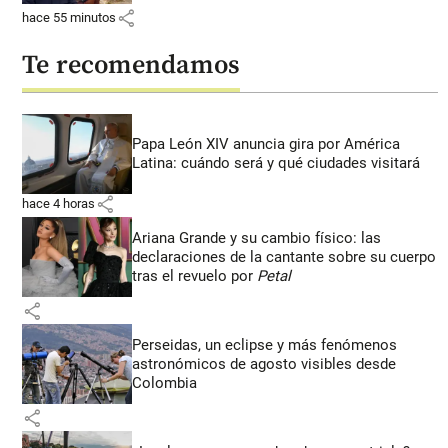
share
hace 55 minutos
Te recomendamos
Papa León XIV anuncia gira por América
Latina: cuándo será y qué ciudades visitará
share
hace 4 horas
Ariana Grande y su cambio físico: las
declaraciones de la cantante sobre su cuerpo
tras el revuelo por
Petal
share
Perseidas, un eclipse y más fenómenos
astronómicos de agosto visibles desde
Colombia
share