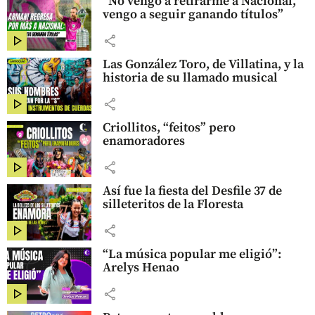
“No vengo a retirarme a Nacional,
vengo a seguir ganando títulos”
share
Las González Toro, de Villatina, y la
historia de su llamado musical
share
Criollitos, “feitos” pero
enamoradores
share
Así fue la fiesta del Desfile 37 de
silleteritos de la Floresta
share
“La música popular me eligió”:
Arelys Henao
share