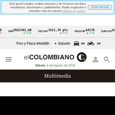
Este portal emplea cookies internas y de terceros con fines
estadísticos, funcionales y publicitarios. Puede aceptarlas o
CONTINUAR
consultar más en nuestra
politica de cookies
US$3342,60
1621,34 pts
$4178
$3
ORO
COLCAP
USD/COP
EUR/COP
Cintillo
▲ 8.20
▲ 0.67
▲ 0.42
de
Pico y Placa Medellín
Sabado
no
no
indicadores
económicos
menu
person
search
Colombia
Sábado
, 8 de Agosto de 2026
Multimedia
Reportajes gráficos
Videos
Infografías