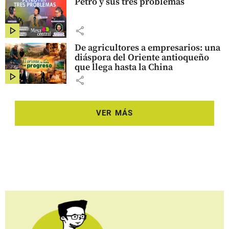
Petro y sus tres problemas
share
De agricultores a empresarios: una
diáspora del Oriente antioqueño
que llega hasta la China
share
VER MÁS