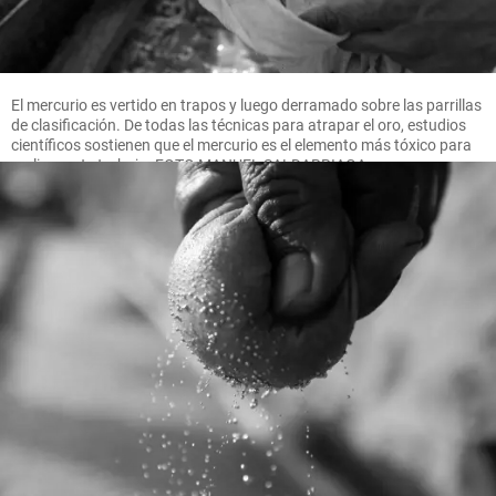
El mercurio es vertido en trapos y luego derramado sobre las parrillas
de clasificación. De todas las técnicas para atrapar el oro, estudios
científicos sostienen que el mercurio es el elemento más tóxico para
realizar este trabajo. FOTO MANUEL SALDARRIAGA