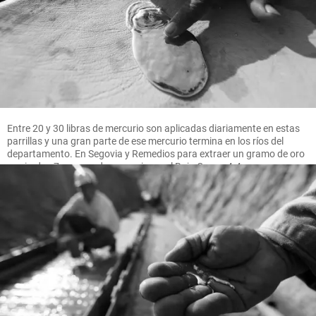
Entre 20 y 30 libras de mercurio son aplicadas diariamente en estas
parrillas y una gran parte de ese mercurio termina en los ríos del
departamento. En Segovia y Remedios para extraer un gramo de oro
se pierden 7 gramos de mercurio, en el Bajo Cauca 4.4 gramos.
FOTO MANUEL SALDARRIAGA