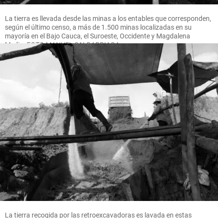
La tierra es llevada desde las minas a los entables que corresponden,
según el último censo, a más de 1.500 minas localizadas en su
mayoría en el Bajo Cauca, el Suroeste, Occidente y Magdalena
Medio. FOTO MANUEL SALDARRIAGA
La tierra recogida por las retroexcavadoras es lavada en estas