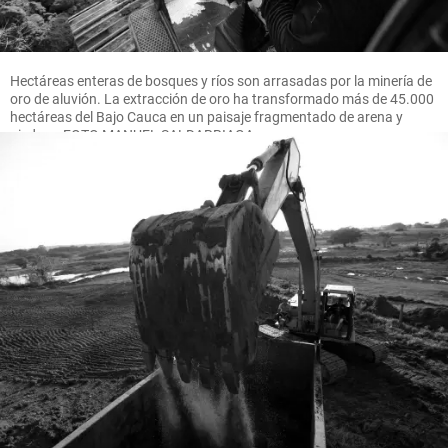
Hectáreas enteras de bosques y ríos son arrasadas por la minería de
oro de aluvión. La extracción de oro ha transformado más de 45.000
hectáreas del Bajo Cauca en un paisaje fragmentado de arena y
piedras. FOTO MANUEL SALDARRIAGA