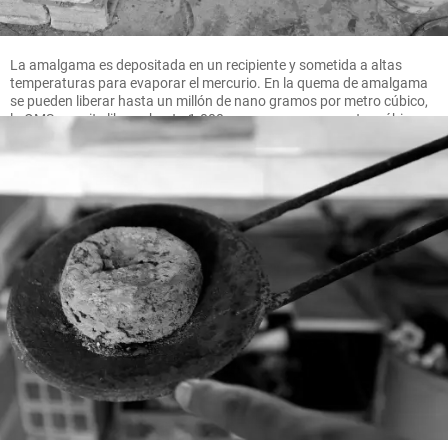
La amalgama es depositada en un recipiente y sometida a altas
temperaturas para evaporar el mercurio. En la quema de amalgama
se pueden liberar hasta un millón de nano gramos por metro cúbico,
la OMS permite liberar hasta 1.000 nano gramos por metro cúbico.
FOTO MANUEL SALDARRIAGA