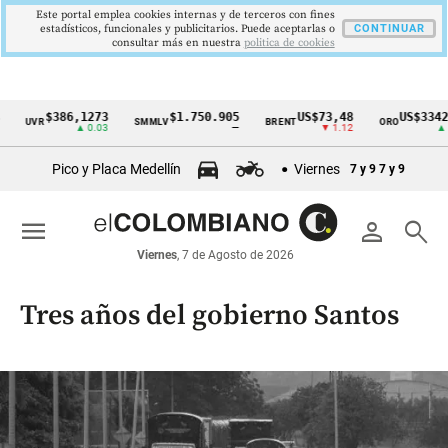
Este portal emplea cookies internas y de terceros con fines
estadísticos, funcionales y publicitarios. Puede aceptarlas o
CONTINUAR
consultar más en nuestra
politica de cookies
386,1273
$1.750.905
US$73,48
US$3342,60
SMMLV
BRENT
ORO
C
Cintillo
▲ 0.03
—
▼ 1.12
▲ 8.20
de
Pico y Placa Medellín
Viernes
7 y 9
7 y 9
indicadores
económicos
menu
person
search
Colombia
Viernes
, 7 de Agosto de 2026
Tres años del gobierno Santos