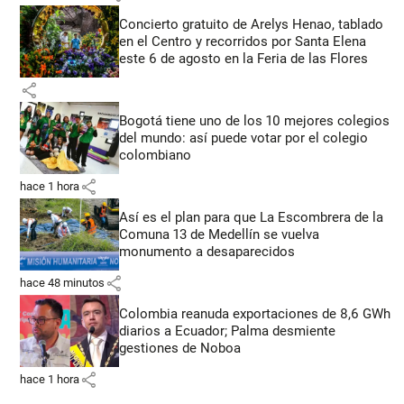
Concierto gratuito de Arelys Henao, tablado
en el Centro y recorridos por Santa Elena
este 6 de agosto en la Feria de las Flores
share
Bogotá tiene uno de los 10 mejores colegios
del mundo: así puede votar por el colegio
colombiano
share
hace 1 hora
Así es el plan para que La Escombrera de la
Comuna 13 de Medellín se vuelva
monumento a desaparecidos
share
hace 48 minutos
Colombia reanuda exportaciones de 8,6 GWh
diarios a Ecuador; Palma desmiente
gestiones de Noboa
share
hace 1 hora