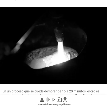
En un proceso que se puede demorar de 15 a 20 minutos, el oro es
sometido a altas temperaturas para lograr su purificación y formar
person
graphic_eq
play_arrow
photo_camera
account_circle
el lingote. FOTO MANUEL SALDARRIAGA
Mi Perfil
Pódcast
Reportajes gráficos
Videos
Suscríbete