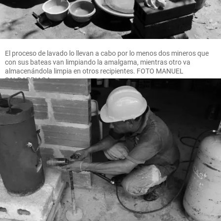
El proceso de lavado lo llevan a cabo por lo menos dos mineros que
con sus bateas van limpiando la amalgama, mientras otro va
almacenándola limpia en otros recipientes. FOTO MANUEL
SALDARRIAGA