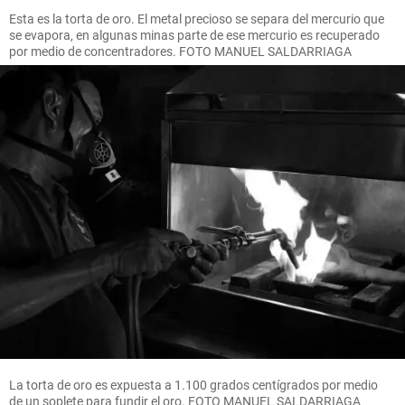
Esta es la torta de oro. El metal precioso se separa del mercurio que
se evapora, en algunas minas parte de ese mercurio es recuperado
por medio de concentradores. FOTO MANUEL SALDARRIAGA
La torta de oro es expuesta a 1.100 grados centígrados por medio
de un soplete para fundir el oro. FOTO MANUEL SALDARRIAGA