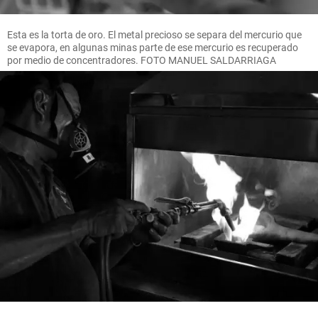
Esta es la torta de oro. El metal precioso se separa del mercurio que
se evapora, en algunas minas parte de ese mercurio es recuperado
por medio de concentradores. FOTO MANUEL SALDARRIAGA