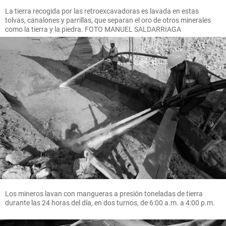
La tierra recogida por las retroexcavadoras es lavada en estas
tolvas, canalones y parrillas, que separan el oro de otros minerales
como la tierra y la piedra. FOTO MANUEL SALDARRIAGA
Los mineros lavan con mangueras a presión toneladas de tierra
durante las 24 horas del día, en dos turnos, de 6:00 a.m. a 4:00 p.m.