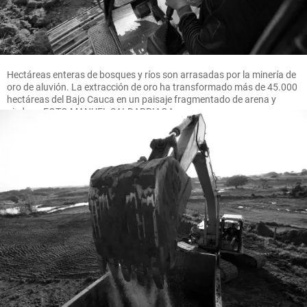
Hectáreas enteras de bosques y ríos son arrasadas por la minería de
oro de aluvión. La extracción de oro ha transformado más de 45.000
hectáreas del Bajo Cauca en un paisaje fragmentado de arena y
piedras. FOTO MANUEL SALDARRIAGA