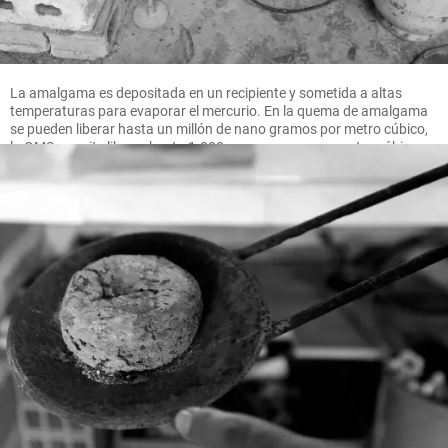
La amalgama es depositada en un recipiente y sometida a altas
temperaturas para evaporar el mercurio. En la quema de amalgama
se pueden liberar hasta un millón de nano gramos por metro cúbico,
la OMS permite liberar hasta 1.000 nano gramos por metro cúbico.
FOTO MANUEL SALDARRIAGA