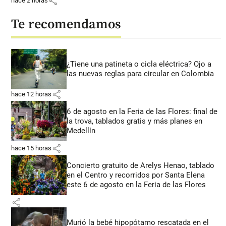
share
hace 2 horas
Te recomendamos
¿Tiene una patineta o cicla eléctrica? Ojo a
las nuevas reglas para circular en Colombia
share
hace 12 horas
6 de agosto en la Feria de las Flores: final de
la trova, tablados gratis y más planes en
Medellín
share
hace 15 horas
Concierto gratuito de Arelys Henao, tablado
en el Centro y recorridos por Santa Elena
este 6 de agosto en la Feria de las Flores
share
Murió la bebé hipopótamo rescatada en el