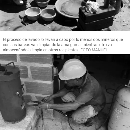
El proceso de lavado lo llevan a cabo por lo menos dos mineros que
con sus bateas van limpiando la amalgama, mientras otro va
almacenándola limpia en otros recipientes. FOTO MANUEL
SALDARRIAGA