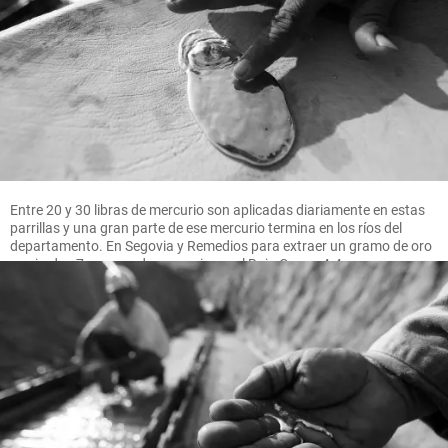
Entre 20 y 30 libras de mercurio son aplicadas diariamente en estas
parrillas y una gran parte de ese mercurio termina en los ríos del
departamento. En Segovia y Remedios para extraer un gramo de oro
se pierden 7 gramos de mercurio, en el Bajo Cauca 4.4 gramos.
FOTO MANUEL SALDARRIAGA