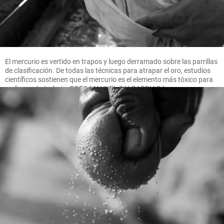
El mercurio es vertido en trapos y luego derramado sobre las parrillas
de clasificación. De todas las técnicas para atrapar el oro, estudios
científicos sostienen que el mercurio es el elemento más tóxico para
realizar este trabajo. FOTO MANUEL SALDARRIAGA