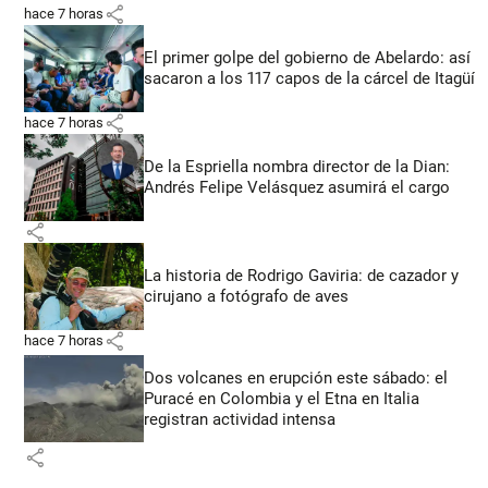
share
hace 7 horas
El primer golpe del gobierno de Abelardo: así
sacaron a los 117 capos de la cárcel de Itagüí
share
hace 7 horas
De la Espriella nombra director de la Dian:
Andrés Felipe Velásquez asumirá el cargo
share
La historia de Rodrigo Gaviria: de cazador y
cirujano a fotógrafo de aves
share
hace 7 horas
Dos volcanes en erupción este sábado: el
Puracé en Colombia y el Etna en Italia
registran actividad intensa
share