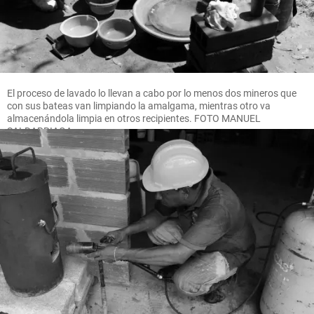
El proceso de lavado lo llevan a cabo por lo menos dos mineros que
con sus bateas van limpiando la amalgama, mientras otro va
almacenándola limpia en otros recipientes. FOTO MANUEL
SALDARRIAGA