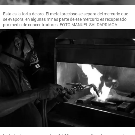
Esta es la torta de oro. El metal precioso se separa del mercurio que
se evapora, en algunas minas parte de ese mercurio es recuperado
por medio de concentradores. FOTO MANUEL SALDARRIAGA