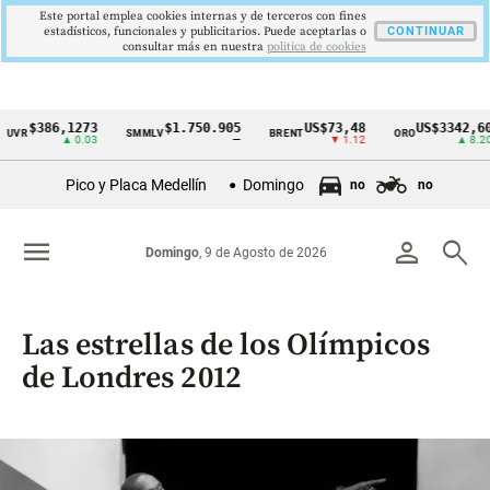
Este portal emplea cookies internas y de terceros con fines
estadísticos, funcionales y publicitarios. Puede aceptarlas o
CONTINUAR
consultar más en nuestra
politica de cookies
6,1273
$1.750.905
US$73,48
US$3342,60
SMMLV
BRENT
ORO
COL
Cintillo
▲ 0.03
—
▼ 1.12
▲ 8.20
de
Pico y Placa Medellín
Domingo
no
no
indicadores
económicos
menu
person
search
Domingo
, 9 de Agosto de 2026
Colombia
Las estrellas de los Olímpicos
de Londres 2012