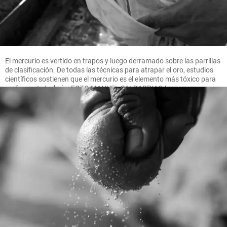
El mercurio es vertido en trapos y luego derramado sobre las parrillas
de clasificación. De todas las técnicas para atrapar el oro, estudios
científicos sostienen que el mercurio es el elemento más tóxico para
realizar este trabajo. FOTO MANUEL SALDARRIAGA