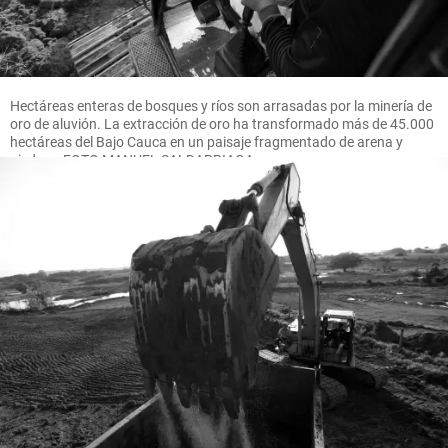
Hectáreas enteras de bosques y ríos son arrasadas por la minería de
oro de aluvión. La extracción de oro ha transformado más de 45.000
hectáreas del Bajo Cauca en un paisaje fragmentado de arena y
piedras. FOTO MANUEL SALDARRIAGA