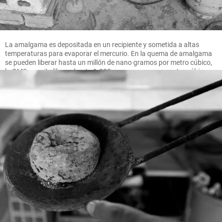
La amalgama es depositada en un recipiente y sometida a altas
temperaturas para evaporar el mercurio. En la quema de amalgama
se pueden liberar hasta un millón de nano gramos por metro cúbico,
la OMS permite liberar hasta 1.000 nano gramos por metro cúbico.
FOTO MANUEL SALDARRIAGA