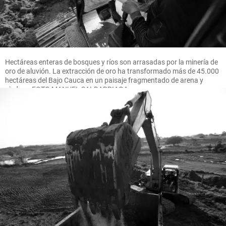
Hectáreas enteras de bosques y ríos son arrasadas por la minería de
oro de aluvión. La extracción de oro ha transformado más de 45.000
hectáreas del Bajo Cauca en un paisaje fragmentado de arena y
piedras. FOTO MANUEL SALDARRIAGA