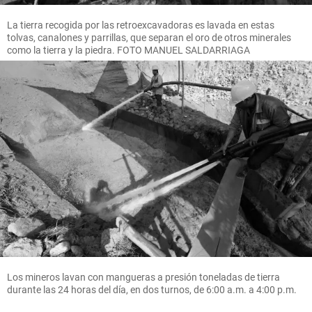
La tierra recogida por las retroexcavadoras es lavada en estas
tolvas, canalones y parrillas, que separan el oro de otros minerales
como la tierra y la piedra. FOTO MANUEL SALDARRIAGA
Los mineros lavan con mangueras a presión toneladas de tierra
durante las 24 horas del día, en dos turnos, de 6:00 a.m. a 4:00 p.m.