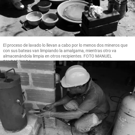
El proceso de lavado lo llevan a cabo por lo menos dos mineros que
con sus bateas van limpiando la amalgama, mientras otro va
almacenándola limpia en otros recipientes. FOTO MANUEL
SALDARRIAGA