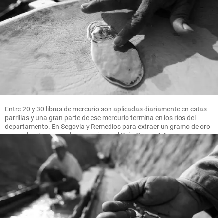
Entre 20 y 30 libras de mercurio son aplicadas diariamente en estas
parrillas y una gran parte de ese mercurio termina en los ríos del
departamento. En Segovia y Remedios para extraer un gramo de oro
se pierden 7 gramos de mercurio, en el Bajo Cauca 4.4 gramos.
FOTO MANUEL SALDARRIAGA