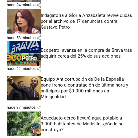
share
hace 24 minutos
Indagatoria a Gloria Arizabaleta revive dudas
por el archivo de 17 denuncias contra
Gustavo Petro
share
hace 58 minutos
Ecopetrol avanza en la compra de Brava tras
adquirir cerca del 25% de sus acciones
share
hace 42 minutos
Equipo Anticorrupción de De la Espriella
pone freno a contratación de última hora y
anticipos por $9.000 millones en
MinIgualdad
share
hace 37 minutos
Acueducto aéreo llevará agua potable a
3.000 habitantes de Medellín, ¿dónde se
construyó?