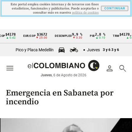
Este portal emplea cookies internas y de terceros con fines
estadísticos, funcionales y publicitarios. Puede aceptarlas o
CONTINUAR
consultar más en nuestra
politica de cookies
$3672
9,9 %
2,8 %
$4178,23
EUR/COP
DESEMPLEO
PIB
TRM
IP
Cintillo
▼ 25.00
▼ 0.30
▲ 0.10
▲ 0.42
de
Pico y Placa Medellín
Jueves
3 y 6
3 y 6
indicadores
económicos
menu
person
search
Colombia
Jueves
, 6 de Agosto de 2026
Emergencia en Sabaneta por
incendio