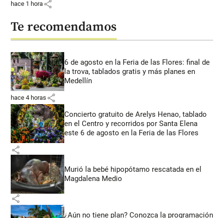
share
hace 1 hora
Te recomendamos
6 de agosto en la Feria de las Flores: final de
la trova, tablados gratis y más planes en
Medellín
share
hace 4 horas
Concierto gratuito de Arelys Henao, tablado
en el Centro y recorridos por Santa Elena
este 6 de agosto en la Feria de las Flores
share
Murió la bebé hipopótamo rescatada en el
Magdalena Medio
share
¿Aún no tiene plan? Conozca la programación