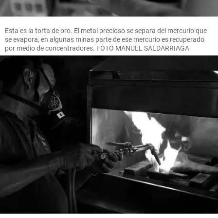
Esta es la torta de oro. El metal precioso se separa del mercurio que
se evapora, en algunas minas parte de ese mercurio es recuperado
por medio de concentradores. FOTO MANUEL SALDARRIAGA