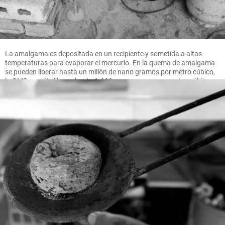
La amalgama es depositada en un recipiente y sometida a altas
temperaturas para evaporar el mercurio. En la quema de amalgama
se pueden liberar hasta un millón de nano gramos por metro cúbico,
la OMS permite liberar hasta 1.000 nano gramos por metro cúbico.
FOTO MANUEL SALDARRIAGA