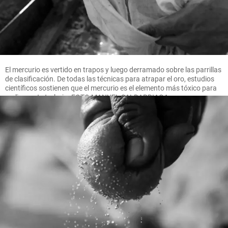
El mercurio es vertido en trapos y luego derramado sobre las parrillas
de clasificación. De todas las técnicas para atrapar el oro, estudios
científicos sostienen que el mercurio es el elemento más tóxico para
realizar este trabajo. FOTO MANUEL SALDARRIAGA