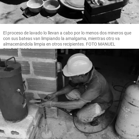
El proceso de lavado lo llevan a cabo por lo menos dos mineros que
con sus bateas van limpiando la amalgama, mientras otro va
almacenándola limpia en otros recipientes. FOTO MANUEL
SALDARRIAGA