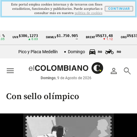
Este portal emplea cookies internas y de terceros con fines
estadísticos, funcionales y publicitarios. Puede aceptarlas o
CONTINUAR
consultar más en nuestra
politica de cookies
$386,1273
$1.750.905
US$73,48
US$3342,60
VR
SMMLV
BRENT
ORO
Cintillo
▲ 0.03
—
▼ 1.12
▲ 8.20
de
Pico y Placa Medellín
Domingo
no
no
indicadores
económicos
menu
person
search
Colombia
Domingo
, 9 de Agosto de 2026
Con sello olímpico