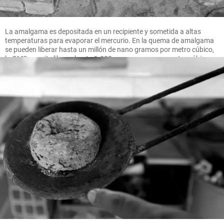
La amalgama es depositada en un recipiente y sometida a altas
temperaturas para evaporar el mercurio. En la quema de amalgama
se pueden liberar hasta un millón de nano gramos por metro cúbico,
la OMS permite liberar hasta 1.000 nano gramos por metro cúbico.
FOTO MANUEL SALDARRIAGA