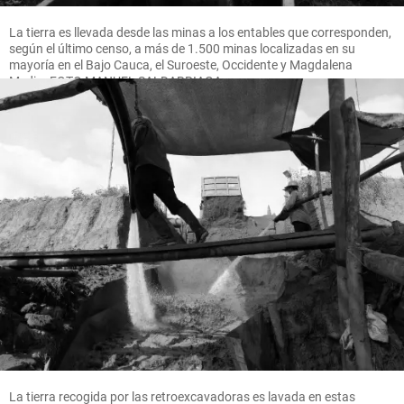
La tierra es llevada desde las minas a los entables que corresponden,
según el último censo, a más de 1.500 minas localizadas en su
mayoría en el Bajo Cauca, el Suroeste, Occidente y Magdalena
Medio. FOTO MANUEL SALDARRIAGA
La tierra recogida por las retroexcavadoras es lavada en estas