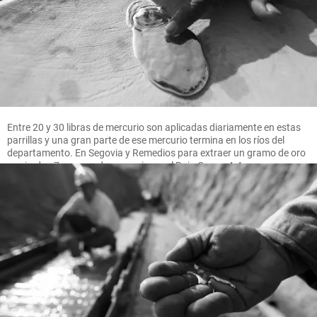
Entre 20 y 30 libras de mercurio son aplicadas diariamente en estas
parrillas y una gran parte de ese mercurio termina en los ríos del
departamento. En Segovia y Remedios para extraer un gramo de oro
se pierden 7 gramos de mercurio, en el Bajo Cauca 4.4 gramos.
FOTO MANUEL SALDARRIAGA