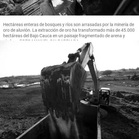
Hectáreas enteras de bosques y ríos son arrasadas por la minería de
oro de aluvión. La extracción de oro ha transformado más de 45.000
hectáreas del Bajo Cauca en un paisaje fragmentado de arena y
piedras. FOTO MANUEL SALDARRIAGA