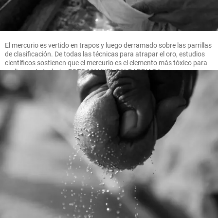
El mercurio es vertido en trapos y luego derramado sobre las parrillas
de clasificación. De todas las técnicas para atrapar el oro, estudios
científicos sostienen que el mercurio es el elemento más tóxico para
realizar este trabajo. FOTO MANUEL SALDARRIAGA