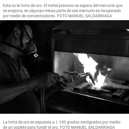
Esta es la torta de oro. El metal precioso se separa del mercurio que
se evapora, en algunas minas parte de ese mercurio es recuperado
por medio de concentradores. FOTO MANUEL SALDARRIAGA
La torta de oro es expuesta a 1.100 grados centígrados por medio
de un soplete para fundir el oro. FOTO MANUEL SALDARRIAGA