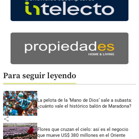
Para seguir leyendo
La pelota de la ‘Mano de Dios’ sale a subasta:
¿cuánto vale el histórico balón de Maradona?
share
Flores que cruzan el cielo: así es el negocio
que mueve US$ 380 millones en el Oriente