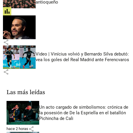
antioqueño
share
share
Video | Vinícius volvió y Bernardo Silva debutó:
vea los goles del Real Madrid ante Ferencvaros
share
Las más leídas
Un acto cargado de simbolismos: crónica de
la posesión de De la Espriella en el batallón
Pichincha de Cali
share
hace 2 horas