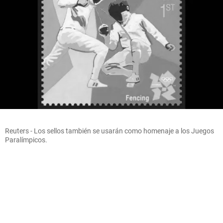
Reuters - Los sellos también se usarán como homenaje a los Juegos
Paralímpicos.