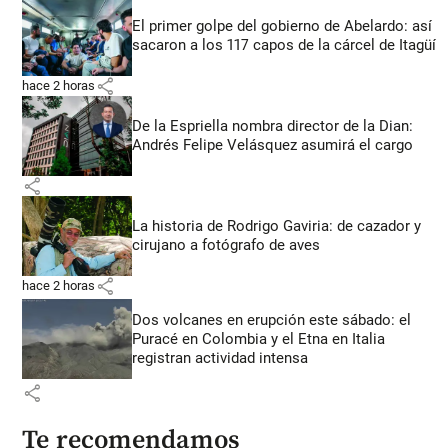
El primer golpe del gobierno de Abelardo: así
sacaron a los 117 capos de la cárcel de Itagüí
share
hace 2 horas
De la Espriella nombra director de la Dian:
Andrés Felipe Velásquez asumirá el cargo
share
La historia de Rodrigo Gaviria: de cazador y
cirujano a fotógrafo de aves
share
hace 2 horas
Dos volcanes en erupción este sábado: el
Puracé en Colombia y el Etna en Italia
registran actividad intensa
share
Te recomendamos