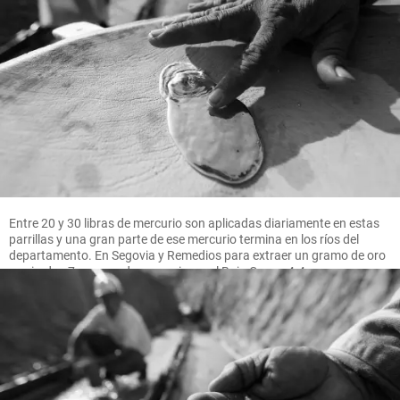
Entre 20 y 30 libras de mercurio son aplicadas diariamente en estas
parrillas y una gran parte de ese mercurio termina en los ríos del
departamento. En Segovia y Remedios para extraer un gramo de oro
se pierden 7 gramos de mercurio, en el Bajo Cauca 4.4 gramos.
FOTO MANUEL SALDARRIAGA