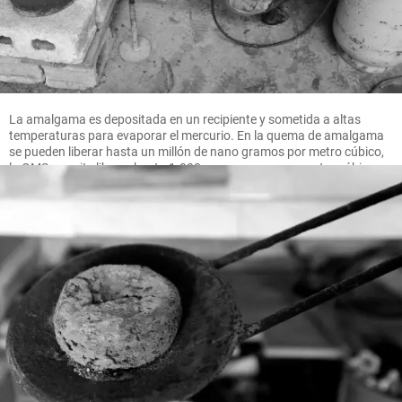
La amalgama es depositada en un recipiente y sometida a altas
temperaturas para evaporar el mercurio. En la quema de amalgama
se pueden liberar hasta un millón de nano gramos por metro cúbico,
la OMS permite liberar hasta 1.000 nano gramos por metro cúbico.
FOTO MANUEL SALDARRIAGA