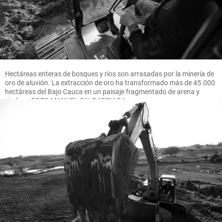
Hectáreas enteras de bosques y ríos son arrasadas por la minería de
oro de aluvión. La extracción de oro ha transformado más de 45.000
hectáreas del Bajo Cauca en un paisaje fragmentado de arena y
piedras. FOTO MANUEL SALDARRIAGA