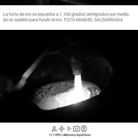
La torta de oro es expuesta a 1.100 grados centígrados por medio
de un soplete para fundir el oro. FOTO MANUEL SALDARRIAGA
person
graphic_eq
play_arrow
photo_camera
account_circle
Mi Perfil
Pódcast
Reportajes gráficos
Videos
Suscríbete