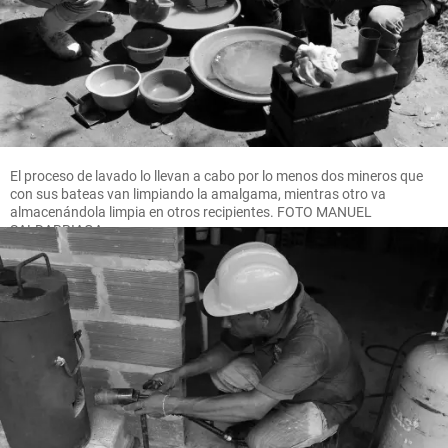
El proceso de lavado lo llevan a cabo por lo menos dos mineros que
con sus bateas van limpiando la amalgama, mientras otro va
almacenándola limpia en otros recipientes. FOTO MANUEL
SALDARRIAGA