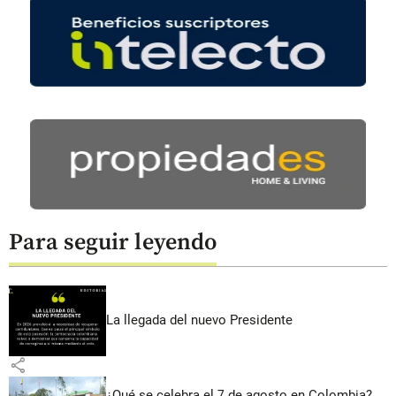
Para seguir leyendo
La llegada del nuevo Presidente
share
¿Qué se celebra el 7 de agosto en Colombia?