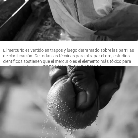
El mercurio es vertido en trapos y luego derramado sobre las parrillas
de clasificación. De todas las técnicas para atrapar el oro, estudios
científicos sostienen que el mercurio es el elemento más tóxico para
realizar este trabajo. FOTO MANUEL SALDARRIAGA