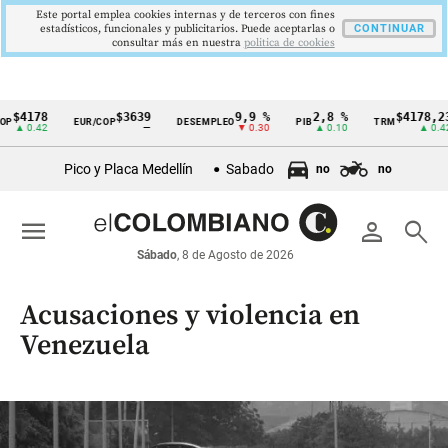
Este portal emplea cookies internas y de terceros con fines
estadísticos, funcionales y publicitarios. Puede aceptarlas o
CONTINUAR
consultar más en nuestra
politica de cookies
$3639
9,9 %
2,8 %
$4178,23
5
EUR/COP
DESEMPLEO
PIB
TRM
IPC
Cintillo
—
▼ 0.30
▲ 0.10
▲ 0.42
de
Pico y Placa Medellín
Sabado
no
no
indicadores
económicos
menu
person
search
Colombia
Sábado
, 8 de Agosto de 2026
Acusaciones y violencia en
Venezuela