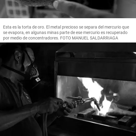
Esta es la torta de oro. El metal precioso se separa del mercurio que
se evapora, en algunas minas parte de ese mercurio es recuperado
por medio de concentradores. FOTO MANUEL SALDARRIAGA