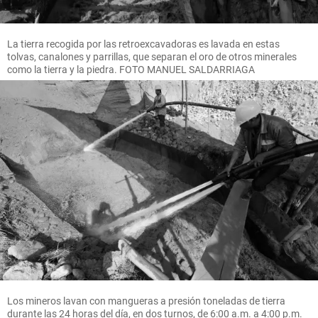
La tierra recogida por las retroexcavadoras es lavada en estas
tolvas, canalones y parrillas, que separan el oro de otros minerales
como la tierra y la piedra. FOTO MANUEL SALDARRIAGA
Los mineros lavan con mangueras a presión toneladas de tierra
durante las 24 horas del día, en dos turnos, de 6:00 a.m. a 4:00 p.m.