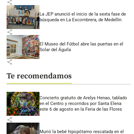
share
La JEP anunció el inicio de la sexta fase de
búsqueda en La Escombrera, de Medellín
share
El Museo del Fútbol abre las puertas en el
Solar del Águila
share
Te recomendamos
Concierto gratuito de Arelys Henao, tablado
en el Centro y recorridos por Santa Elena
este 6 de agosto en la Feria de las Flores
share
Murió la bebé hipopótamo rescatada en el