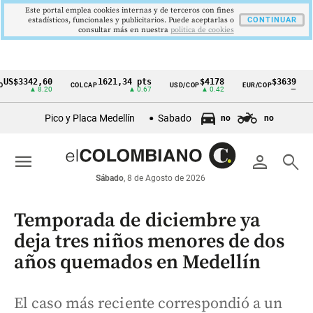
Este portal emplea cookies internas y de terceros con fines
estadísticos, funcionales y publicitarios. Puede aceptarlas o
CONTINUAR
consultar más en nuestra
politica de cookies
342,60
1621,34 pts
$4178
$3639
COLCAP
USD/COP
EUR/COP
DESEM
Cintillo
▲ 8.20
▲ 0.67
▲ 0.42
—
de
Pico y Placa Medellín
Sabado
no
no
indicadores
económicos
menu
person
search
Colombia
Sábado
, 8 de Agosto de 2026
Temporada de diciembre ya
deja tres niños menores de dos
años quemados en Medellín
El caso más reciente correspondió a un