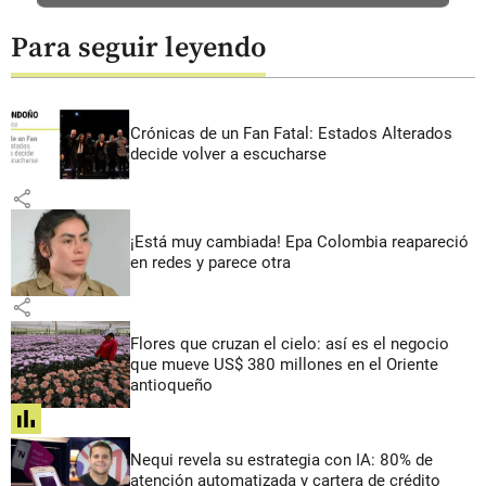
Para seguir leyendo
Crónicas de un Fan Fatal: Estados Alterados
decide volver a escucharse
share
¡Está muy cambiada! Epa Colombia reapareció
en redes y parece otra
share
Flores que cruzan el cielo: así es el negocio
que mueve US$ 380 millones en el Oriente
antioqueño
share
Nequi revela su estrategia con IA: 80% de
atención automatizada y cartera de crédito