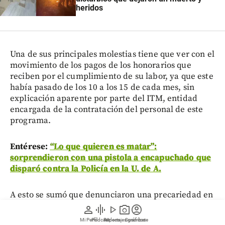
heridos
Una de sus principales molestias tiene que ver con el
movimiento de los pagos de los honorarios que
reciben por el cumplimiento de su labor, ya que este
había pasado de los 10 a los 15 de cada mes, sin
explicación aparente por parte del ITM, entidad
encargada de la contratación del personal de este
programa.
Entérese:
“Lo que quieren es matar”:
sorprendieron con una pistola a encapuchado que
disparó contra la Policía en la U. de A.
A esto se sumó que denunciaron una precariedad en
los recursos que tienen para la prestación de su
person
graphic_eq
play_arrow
photo_camera
account_circle
labor. “Las condiciones laborales de quienes
Mi Perfil
Pódcast
Reportajes gráficos
Videos
Suscríbete