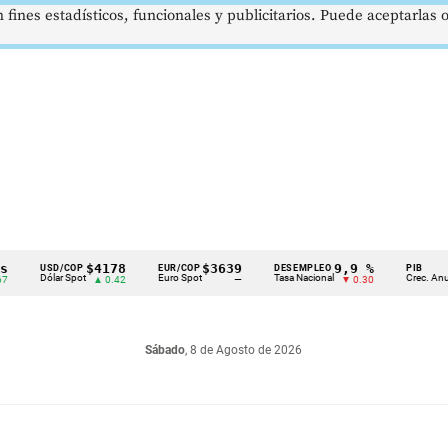
 fines estadísticos, funcionales y publicitarios. Puede aceptarlas
$4178
$3639
9,9 %
2,8 
USD/COP
EUR/COP
DESEMPLEO
PIB
Dólar Spot
Euro Spot
Tasa Nacional
Crec. Anual
▲ 0.42
—
▼ 0.30
▲ 0.
Sábado
, 8 de Agosto de 2026