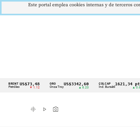
Este portal emplea cookies internas y de terceros con
US$73,48
US$3342,60
1621,34 pts
ENT
ORO
COLCAP
Cintillo
róleo
Onza Troy
Índ. Bursátil
▼ 1.12
▲ 8.20
▲ 0.67
de
indicadores
graphic_eq
play_arrow
photo_camera
económicos
Colombia