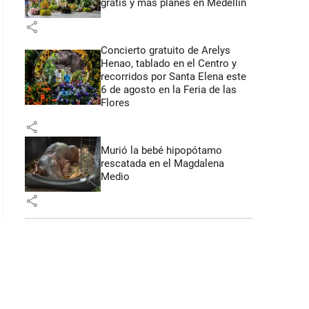
gratis y más planes en Medellín
 42 segundos
share
Concierto gratuito de Arelys
Henao, tablado en el Centro y
recorridos por Santa Elena este
6 de agosto en la Feria de las
Flores
share
Murió la bebé hipopótamo
rescatada en el Magdalena
Medio
share